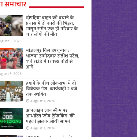
ा समाचार
दोपहिया वाहन को बचाने के
प्रयास में दो कारों की भिड़ंत,
मासूम समेत एक ही परिवार के
चार लोगों की मौत
ugust 3, 2026
मांजलपुर विस उपचुनाव :
भाजपा उम्मीदवार सतीश पटेल,
11वें राउंड में 17,198 वोटों से
आगे
ugust 3, 2026
हंगामे के बीच लोकसभा में दो
विधेयक पेश, कार्यवाही 2 बजे
तक स्थगित
August 3, 2026
ऑनलाइन जॉब स्कैम पर
आधारित ‘जॉब ट्रैफिकिंग’ की
पहली झलक आयी सामने
August 3, 2026