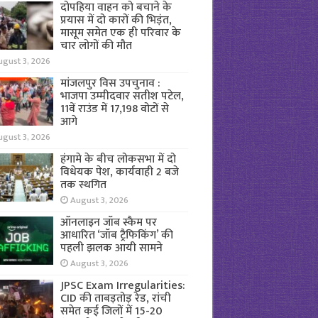
दोपहिया वाहन को बचाने के
प्रयास में दो कारों की भिड़ंत,
मासूम समेत एक ही परिवार के
चार लोगों की मौत
ugust 3, 2026
मांजलपुर विस उपचुनाव :
भाजपा उम्मीदवार सतीश पटेल,
11वें राउंड में 17,198 वोटों से
आगे
ugust 3, 2026
हंगामे के बीच लोकसभा में दो
विधेयक पेश, कार्यवाही 2 बजे
तक स्थगित
August 3, 2026
ऑनलाइन जॉब स्कैम पर
आधारित ‘जॉब ट्रैफिकिंग’ की
पहली झलक आयी सामने
August 3, 2026
JPSC Exam Irregularities:
CID की ताबड़तोड़ रेड, रांची
समेत कई जिलों में 15-20