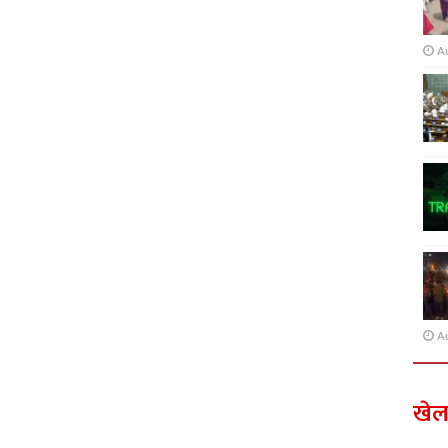
A
A
खे