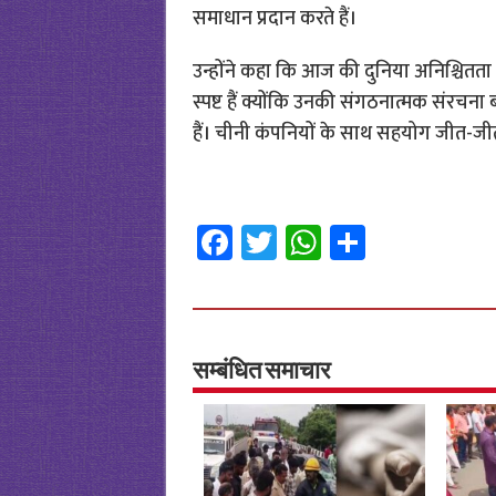
समाधान प्रदान करते हैं।
उन्होंने कहा कि आज की दुनिया अनिश्चितता
स्पष्ट हैं क्योंकि उनकी संगठनात्मक संरचना 
हैं। चीनी कंपनियों के साथ सहयोग जीत-ज
Fa
T
W
S
ce
wi
h
h
b
tt
at
ar
o
er
sA
e
o
p
सम्बंधित समाचार
k
p