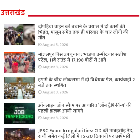
उत्तराखंड
दोपहिया वाहन को बचाने के प्रयास में दो कारों की
भिड़ंत, मासूम समेत एक ही परिवार के चार लोगों की
मौत
August 3, 2026
मांजलपुर विस उपचुनाव : भाजपा उम्मीदवार सतीश
पटेल, 11वें राउंड में 17,198 वोटों से आगे
August 3, 2026
हंगामे के बीच लोकसभा में दो विधेयक पेश, कार्यवाही 2
बजे तक स्थगित
August 3, 2026
ऑनलाइन जॉब स्कैम पर आधारित ‘जॉब ट्रैफिकिंग’ की
पहली झलक आयी सामने
August 3, 2026
JPSC Exam Irregularities: CID की ताबड़तोड़ रेड,
रांची समेत कई जिलों में 15-20 ठिकानों पर छापेमारी