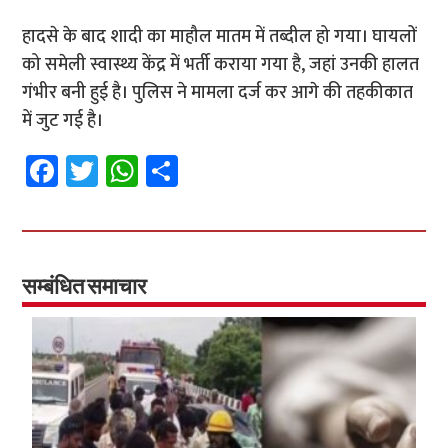
हादसे के बाद शादी का माहौल मातम में तब्दील हो गया। घायलों
को समेली स्वास्थ्य केंद्र में भर्ती कराया गया है, जहां उनकी हालत
गंभीर बनी हुई है। पुलिस ने मामला दर्ज कर आगे की तहकीकात
में जुट गई है।
Fa
T
W
S
ce
wi
h
h
b
tt
at
ar
o
er
sA
e
o
p
सम्बंधित समाचार
k
p