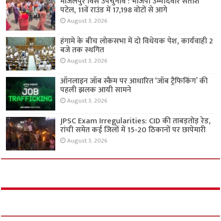
मांजलपुर विस उपचुनाव : भाजपा उम्मीदवार सतीश
पटेल, 11वें राउंड में 17,198 वोटों से आगे
August 3, 2026
हंगामे के बीच लोकसभा में दो विधेयक पेश, कार्यवाही 2
बजे तक स्थगित
August 3, 2026
ऑनलाइन जॉब स्कैम पर आधारित ‘जॉब ट्रैफिकिंग’ की
पहली झलक आयी सामने
August 3, 2026
JPSC Exam Irregularities: CID की ताबड़तोड़ रेड,
रांची समेत कई जिलों में 15-20 ठिकानों पर छापेमारी
August 3, 2026