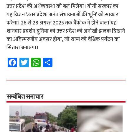
उत्तर प्रदेश की अर्थव्यवस्था को बल मिलेगा। योगी सरकार का
यह विजन ‘उत्तर प्रदेश: अनंत संभावनाओं की भूमि’ को साकार
करेगा। 26 से 28 अगस्त 2025 तक बैंकॉक में होने वाला यह
शानदार प्रदर्शन दुनिया को उत्तर प्रदेश की अनोखी झलक दिखाने
का अविस्मरणीय अवसर होगा, जो राज्य को वैश्विक पर्यटन का
सितारा बनाएगा।
Fa
T
W
S
ce
wi
h
h
b
tt
at
ar
o
er
sA
e
o
p
सम्बंधित समाचार
k
p