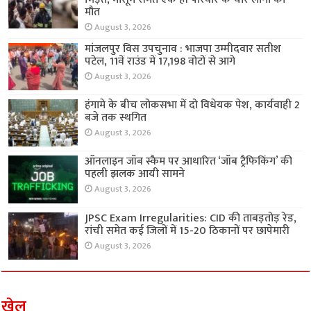
मौत
August 3, 2026
मांजलपुर विस उपचुनाव : भाजपा उम्मीदवार सतीश
पटेल, 11वें राउंड में 17,198 वोटों से आगे
August 3, 2026
हंगामे के बीच लोकसभा में दो विधेयक पेश, कार्यवाही 2
बजे तक स्थगित
August 3, 2026
ऑनलाइन जॉब स्कैम पर आधारित ‘जॉब ट्रैफिकिंग’ की
पहली झलक आयी सामने
August 3, 2026
JPSC Exam Irregularities: CID की ताबड़तोड़ रेड,
रांची समेत कई जिलों में 15-20 ठिकानों पर छापेमारी
August 3, 2026
खेल