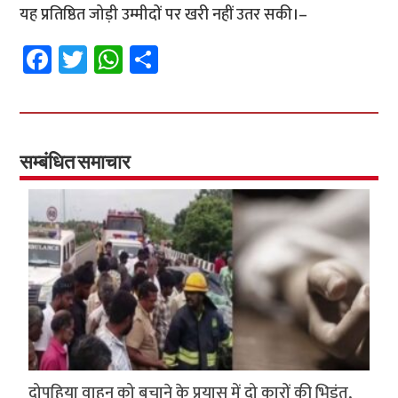
यह प्रतिष्ठित जोड़ी उम्मीदों पर खरी नहीं उतर सकी।–
Fa
T
W
S
ce
wi
h
h
b
tt
at
ar
o
er
sA
e
o
p
सम्बंधित समाचार
k
p
दोपहिया वाहन को बचाने के प्रयास में दो कारों की भिड़ंत,