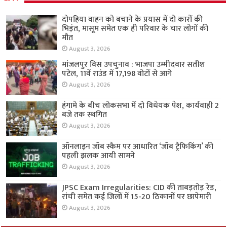
दोपहिया वाहन को बचाने के प्रयास में दो कारों की
भिड़ंत, मासूम समेत एक ही परिवार के चार लोगों की
मौत
August 3, 2026
मांजलपुर विस उपचुनाव : भाजपा उम्मीदवार सतीश
पटेल, 11वें राउंड में 17,198 वोटों से आगे
August 3, 2026
हंगामे के बीच लोकसभा में दो विधेयक पेश, कार्यवाही 2
बजे तक स्थगित
August 3, 2026
ऑनलाइन जॉब स्कैम पर आधारित ‘जॉब ट्रैफिकिंग’ की
पहली झलक आयी सामने
August 3, 2026
JPSC Exam Irregularities: CID की ताबड़तोड़ रेड,
रांची समेत कई जिलों में 15-20 ठिकानों पर छापेमारी
August 3, 2026