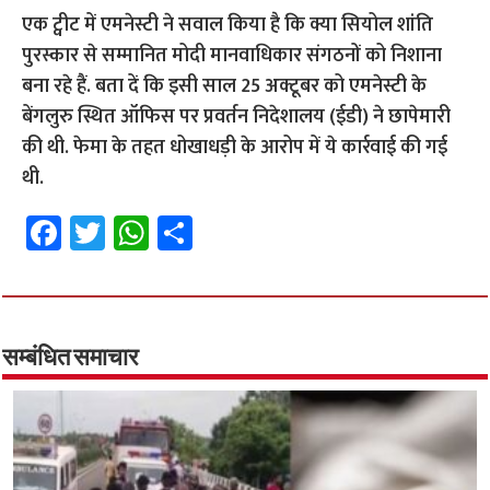
एक ट्वीट में एमनेस्टी ने सवाल किया है कि क्या सियोल शांति
पुरस्कार से सम्मानित मोदी मानवाधिकार संगठनों को निशाना
बना रहे हैं. बता दें कि इसी साल 25 अक्टूबर को एमनेस्टी के
बेंगलुरु स्थित ऑफिस पर प्रवर्तन निदेशालय (ईडी) ने छापेमारी
की थी. फेमा के तहत धोखाधड़ी के आरोप में ये कार्रवाई की गई
थी.
Fa
T
W
S
ce
wi
h
h
b
tt
at
ar
o
er
sA
e
o
p
सम्बंधित समाचार
k
p