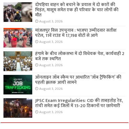
दोपहिया वाहन को बचाने के प्रयास में दो कारों की
भिड़ंत, मासूम समेत एक ही परिवार के चार लोगों की
मौत
August 3, 2026
मांजलपुर विस उपचुनाव : भाजपा उम्मीदवार सतीश
पटेल, 11वें राउंड में 17,198 वोटों से आगे
August 3, 2026
हंगामे के बीच लोकसभा में दो विधेयक पेश, कार्यवाही 2
बजे तक स्थगित
August 3, 2026
ऑनलाइन जॉब स्कैम पर आधारित ‘जॉब ट्रैफिकिंग’ की
पहली झलक आयी सामने
August 3, 2026
JPSC Exam Irregularities: CID की ताबड़तोड़ रेड,
रांची समेत कई जिलों में 15-20 ठिकानों पर छापेमारी
August 3, 2026