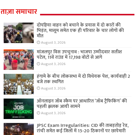
ताज़ा समाचार
दोपहिया वाहन को बचाने के प्रयास में दो कारों की
भिड़ंत, मासूम समेत एक ही परिवार के चार लोगों की
मौत
August 3, 2026
मांजलपुर विस उपचुनाव : भाजपा उम्मीदवार सतीश
पटेल, 11वें राउंड में 17,198 वोटों से आगे
August 3, 2026
हंगामे के बीच लोकसभा में दो विधेयक पेश, कार्यवाही 2
बजे तक स्थगित
August 3, 2026
ऑनलाइन जॉब स्कैम पर आधारित ‘जॉब ट्रैफिकिंग’ की
पहली झलक आयी सामने
August 3, 2026
JPSC Exam Irregularities: CID की ताबड़तोड़ रेड,
रांची समेत कई जिलों में 15-20 ठिकानों पर छापेमारी