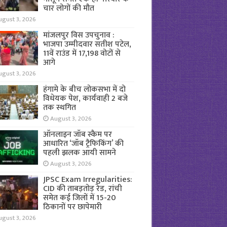
चार लोगों की मौत
ugust 3, 2026
मांजलपुर विस उपचुनाव :
भाजपा उम्मीदवार सतीश पटेल,
11वें राउंड में 17,198 वोटों से
आगे
ugust 3, 2026
हंगामे के बीच लोकसभा में दो
विधेयक पेश, कार्यवाही 2 बजे
तक स्थगित
August 3, 2026
ऑनलाइन जॉब स्कैम पर
आधारित ‘जॉब ट्रैफिकिंग’ की
पहली झलक आयी सामने
August 3, 2026
JPSC Exam Irregularities:
CID की ताबड़तोड़ रेड, रांची
समेत कई जिलों में 15-20
ठिकानों पर छापेमारी
ugust 3, 2026