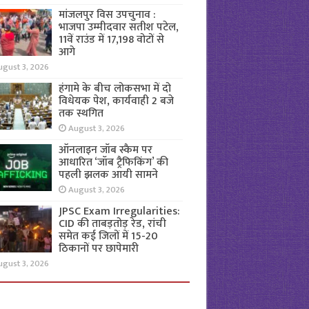
मांजलपुर विस उपचुनाव :
भाजपा उम्मीदवार सतीश पटेल,
11वें राउंड में 17,198 वोटों से
आगे
ugust 3, 2026
हंगामे के बीच लोकसभा में दो
विधेयक पेश, कार्यवाही 2 बजे
तक स्थगित
August 3, 2026
ऑनलाइन जॉब स्कैम पर
आधारित ‘जॉब ट्रैफिकिंग’ की
पहली झलक आयी सामने
August 3, 2026
JPSC Exam Irregularities:
CID की ताबड़तोड़ रेड, रांची
समेत कई जिलों में 15-20
ठिकानों पर छापेमारी
ugust 3, 2026