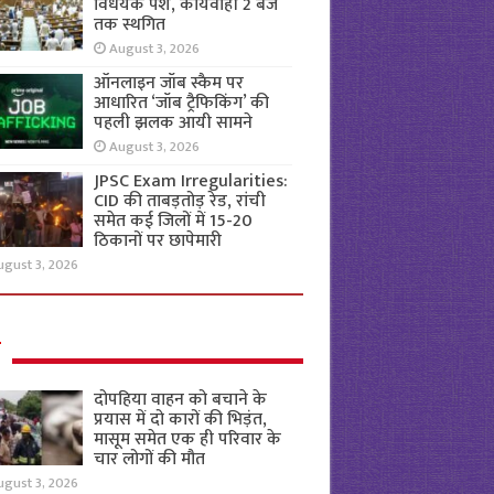
विधेयक पेश, कार्यवाही 2 बजे
तक स्थगित
August 3, 2026
ऑनलाइन जॉब स्कैम पर
आधारित ‘जॉब ट्रैफिकिंग’ की
पहली झलक आयी सामने
August 3, 2026
JPSC Exam Irregularities:
CID की ताबड़तोड़ रेड, रांची
समेत कई जिलों में 15-20
ठिकानों पर छापेमारी
ugust 3, 2026
ल
दोपहिया वाहन को बचाने के
प्रयास में दो कारों की भिड़ंत,
मासूम समेत एक ही परिवार के
चार लोगों की मौत
ugust 3, 2026