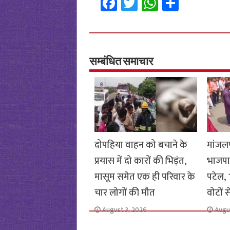
Fa
T
W
S
ce
wi
h
h
b
tt
at
ar
o
er
sA
e
o
p
सम्बंधित समाचार
k
p
दोपहिया वाहन को बचाने के
मांजलप
प्रयास में दो कारों की भिड़ंत,
भाजपा
मासूम समेत एक ही परिवार के
पटेल, 1
चार लोगों की मौत
वोटों 
August 3, 2026
Augu