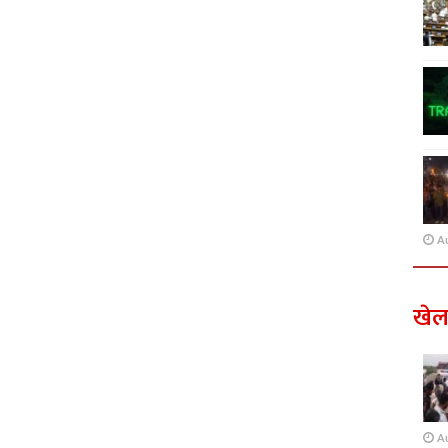
A
खे
A