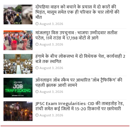
दोपहिया वाहन को बचाने के प्रयास में दो कारों की
भिड़ंत, मासूम समेत एक ही परिवार के चार लोगों की
मौत
August 3, 2026
मांजलपुर विस उपचुनाव : भाजपा उम्मीदवार सतीश
पटेल, 11वें राउंड में 17,198 वोटों से आगे
August 3, 2026
हंगामे के बीच लोकसभा में दो विधेयक पेश, कार्यवाही 2
बजे तक स्थगित
August 3, 2026
ऑनलाइन जॉब स्कैम पर आधारित ‘जॉब ट्रैफिकिंग’ की
पहली झलक आयी सामने
August 3, 2026
JPSC Exam Irregularities: CID की ताबड़तोड़ रेड,
रांची समेत कई जिलों में 15-20 ठिकानों पर छापेमारी
August 3, 2026