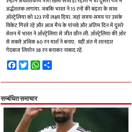
उन्होंने अर्धशतकीय पारी खेली साथ ही रहाणे ने भी दूसरी पारे में
अर्द्धशतक लगाया. जबकि भारत ने 15 रनों की बढ़ता के साथ
ऑस्ट्रेलिया को 323 रनों लक्ष्य दिया. जहां समय-समय पर उसके
विकेट गिरते रहे और आज मैच के पांचवे और अंतिम दिन में दूसरे
सेशन में भारत ने ऑस्ट्रेलिया से जीत छीन ली. ऑस्ट्रेलिया की ओर
से सबसे अधिक 60 रन मार्श ने बनाए. वहीं अंत में शानदार
गेंदबाज लियोन 38 रन बनाकर नाबाद रहें.
Fa
T
W
S
ce
wi
h
h
b
tt
at
ar
o
er
sA
e
o
p
सम्बंधित समाचार
k
p