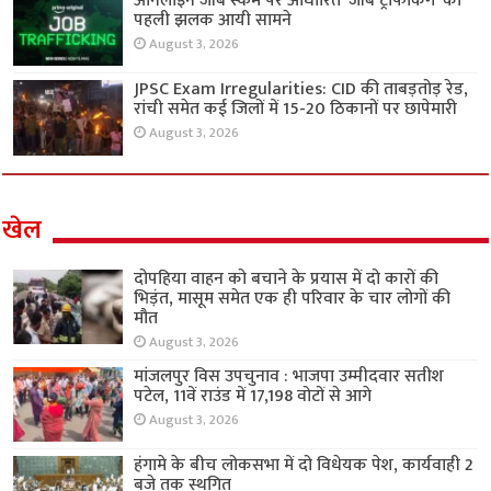
ऑनलाइन जॉब स्कैम पर आधारित ‘जॉब ट्रैफिकिंग’ की
पहली झलक आयी सामने
August 3, 2026
JPSC Exam Irregularities: CID की ताबड़तोड़ रेड,
रांची समेत कई जिलों में 15-20 ठिकानों पर छापेमारी
August 3, 2026
खेल
दोपहिया वाहन को बचाने के प्रयास में दो कारों की
भिड़ंत, मासूम समेत एक ही परिवार के चार लोगों की
मौत
August 3, 2026
मांजलपुर विस उपचुनाव : भाजपा उम्मीदवार सतीश
पटेल, 11वें राउंड में 17,198 वोटों से आगे
August 3, 2026
हंगामे के बीच लोकसभा में दो विधेयक पेश, कार्यवाही 2
बजे तक स्थगित