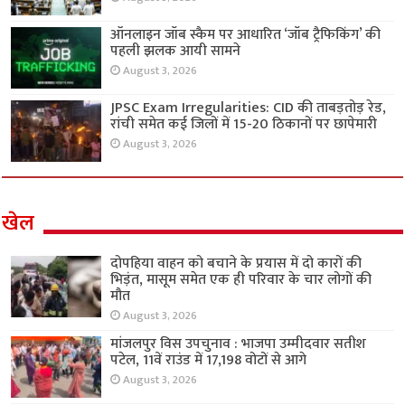
ऑनलाइन जॉब स्कैम पर आधारित ‘जॉब ट्रैफिकिंग’ की
पहली झलक आयी सामने
August 3, 2026
JPSC Exam Irregularities: CID की ताबड़तोड़ रेड,
रांची समेत कई जिलों में 15-20 ठिकानों पर छापेमारी
August 3, 2026
खेल
दोपहिया वाहन को बचाने के प्रयास में दो कारों की
भिड़ंत, मासूम समेत एक ही परिवार के चार लोगों की
मौत
August 3, 2026
मांजलपुर विस उपचुनाव : भाजपा उम्मीदवार सतीश
पटेल, 11वें राउंड में 17,198 वोटों से आगे
August 3, 2026