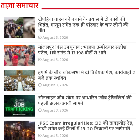
ताज़ा समाचार
दोपहिया वाहन को बचाने के प्रयास में दो कारों की
भिड़ंत, मासूम समेत एक ही परिवार के चार लोगों की
मौत
August 3, 2026
मांजलपुर विस उपचुनाव : भाजपा उम्मीदवार सतीश
पटेल, 11वें राउंड में 17,198 वोटों से आगे
August 3, 2026
हंगामे के बीच लोकसभा में दो विधेयक पेश, कार्यवाही 2
बजे तक स्थगित
August 3, 2026
ऑनलाइन जॉब स्कैम पर आधारित ‘जॉब ट्रैफिकिंग’ की
पहली झलक आयी सामने
August 3, 2026
JPSC Exam Irregularities: CID की ताबड़तोड़ रेड,
रांची समेत कई जिलों में 15-20 ठिकानों पर छापेमारी
August 3, 2026