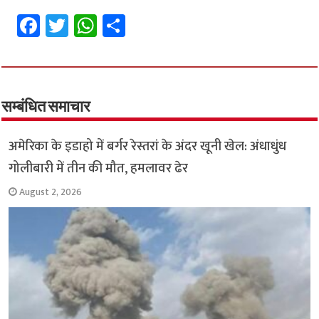
Fa
T
W
S
ce
wi
h
h
b
tt
at
ar
o
er
sA
e
o
p
सम्बंधित समाचार
k
p
अमेरिका के इडाहो में बर्गर रेस्तरां के अंदर खूनी खेल: अंधाधुंध
गोलीबारी में तीन की मौत, हमलावर ढेर
August 2, 2026