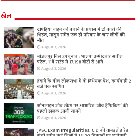
खेल
दोपहिया वाहन को बचाने के प्रयास में दो कारों की
भिड़ंत, मासूम समेत एक ही परिवार के चार लोगों की
मौत
August 3, 2026
मांजलपुर विस उपचुनाव : भाजपा उम्मीदवार सतीश
पटेल, 11वें राउंड में 17,198 वोटों से आगे
August 3, 2026
हंगामे के बीच लोकसभा में दो विधेयक पेश, कार्यवाही 2
बजे तक स्थगित
August 3, 2026
ऑनलाइन जॉब स्कैम पर आधारित ‘जॉब ट्रैफिकिंग’ की
पहली झलक आयी सामने
August 3, 2026
JPSC Exam Irregularities: CID की ताबड़तोड़ रेड,
रांची समेत कई जिलों में 15-20 ठिकानों पर छापेमारी