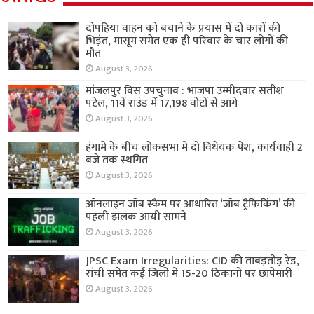
दोपहिया वाहन को बचाने के प्रयास में दो कारों की
भिड़ंत, मासूम समेत एक ही परिवार के चार लोगों की
मौत
August 3, 2026
मांजलपुर विस उपचुनाव : भाजपा उम्मीदवार सतीश
पटेल, 11वें राउंड में 17,198 वोटों से आगे
August 3, 2026
हंगामे के बीच लोकसभा में दो विधेयक पेश, कार्यवाही 2
बजे तक स्थगित
August 3, 2026
ऑनलाइन जॉब स्कैम पर आधारित ‘जॉब ट्रैफिकिंग’ की
पहली झलक आयी सामने
August 3, 2026
JPSC Exam Irregularities: CID की ताबड़तोड़ रेड,
रांची समेत कई जिलों में 15-20 ठिकानों पर छापेमारी
August 3, 2026