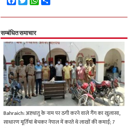
Fa
T
W
S
ce
wi
h
h
b
tt
at
ar
o
er
sA
e
o
p
सम्बंधित समाचार
k
p
Bahraich: अष्टधातु के नाम पर ठगी करने वाले गैंग का खुलासा,
साधारण मूर्तियां बेचकर नेपाल में करते थे लाखों की कमाई; 7