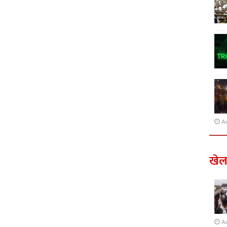
A
खे
A