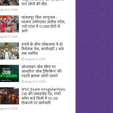
चार लोगों की मौत
ugust 3, 2026
मांजलपुर विस उपचुनाव :
भाजपा उम्मीदवार सतीश पटेल,
11वें राउंड में 17,198 वोटों से
आगे
ugust 3, 2026
हंगामे के बीच लोकसभा में दो
विधेयक पेश, कार्यवाही 2 बजे
तक स्थगित
August 3, 2026
ऑनलाइन जॉब स्कैम पर
आधारित ‘जॉब ट्रैफिकिंग’ की
पहली झलक आयी सामने
August 3, 2026
JPSC Exam Irregularities:
CID की ताबड़तोड़ रेड, रांची
समेत कई जिलों में 15-20
ठिकानों पर छापेमारी
ugust 3, 2026