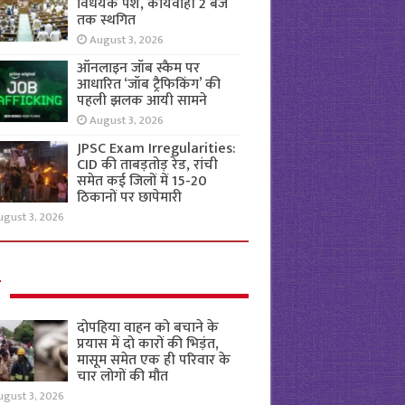
विधेयक पेश, कार्यवाही 2 बजे
तक स्थगित
August 3, 2026
ऑनलाइन जॉब स्कैम पर
आधारित ‘जॉब ट्रैफिकिंग’ की
पहली झलक आयी सामने
August 3, 2026
JPSC Exam Irregularities:
CID की ताबड़तोड़ रेड, रांची
समेत कई जिलों में 15-20
ठिकानों पर छापेमारी
ugust 3, 2026
ल
दोपहिया वाहन को बचाने के
प्रयास में दो कारों की भिड़ंत,
मासूम समेत एक ही परिवार के
चार लोगों की मौत
ugust 3, 2026