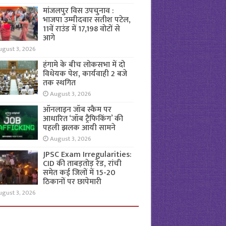
मांजलपुर विस उपचुनाव :
भाजपा उम्मीदवार सतीश पटेल,
11वें राउंड में 17,198 वोटों से
आगे
ugust 3, 2026
हंगामे के बीच लोकसभा में दो
विधेयक पेश, कार्यवाही 2 बजे
तक स्थगित
August 3, 2026
ऑनलाइन जॉब स्कैम पर
आधारित ‘जॉब ट्रैफिकिंग’ की
पहली झलक आयी सामने
August 3, 2026
JPSC Exam Irregularities:
CID की ताबड़तोड़ रेड, रांची
समेत कई जिलों में 15-20
ठिकानों पर छापेमारी
ugust 3, 2026