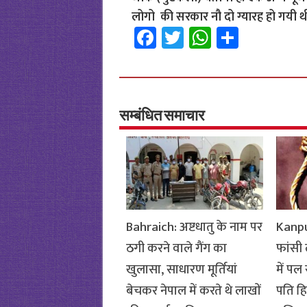
लोगो की सरकार नौ दो ग्यारह हो गयी 
Fa
T
W
S
ce
wi
h
h
b
tt
at
ar
o
er
sA
e
o
p
सम्बंधित समाचार
k
p
Bahraich: अष्टधातु के नाम पर
Kanpur
ठगी करने वाले गैंग का
फांसी
खुलासा, साधारण मूर्तियां
में पल
बेचकर नेपाल में करते थे लाखों
पति हिर