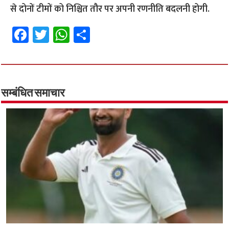
से दोनों टीमों को निश्चित तौर पर अपनी रणनीति बदलनी होगी.
Fa
T
W
S
ce
wi
h
h
b
tt
at
ar
o
er
sA
e
o
p
सम्बंधित समाचार
k
p