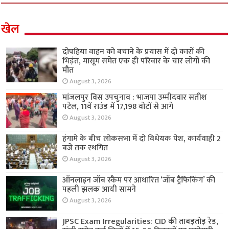
खेल
दोपहिया वाहन को बचाने के प्रयास में दो कारों की
भिड़ंत, मासूम समेत एक ही परिवार के चार लोगों की
मौत
August 3, 2026
मांजलपुर विस उपचुनाव : भाजपा उम्मीदवार सतीश
पटेल, 11वें राउंड में 17,198 वोटों से आगे
August 3, 2026
हंगामे के बीच लोकसभा में दो विधेयक पेश, कार्यवाही 2
बजे तक स्थगित
August 3, 2026
ऑनलाइन जॉब स्कैम पर आधारित ‘जॉब ट्रैफिकिंग’ की
पहली झलक आयी सामने
August 3, 2026
JPSC Exam Irregularities: CID की ताबड़तोड़ रेड,