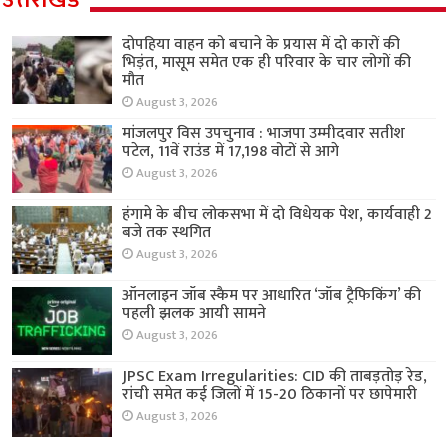
दोपहिया वाहन को बचाने के प्रयास में दो कारों की
भिड़ंत, मासूम समेत एक ही परिवार के चार लोगों की
मौत
August 3, 2026
मांजलपुर विस उपचुनाव : भाजपा उम्मीदवार सतीश
पटेल, 11वें राउंड में 17,198 वोटों से आगे
August 3, 2026
हंगामे के बीच लोकसभा में दो विधेयक पेश, कार्यवाही 2
बजे तक स्थगित
August 3, 2026
ऑनलाइन जॉब स्कैम पर आधारित ‘जॉब ट्रैफिकिंग’ की
पहली झलक आयी सामने
August 3, 2026
JPSC Exam Irregularities: CID की ताबड़तोड़ रेड,
रांची समेत कई जिलों में 15-20 ठिकानों पर छापेमारी
August 3, 2026