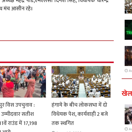
 अध्यक्ष महेंद्र पांड,एमएलसी दिनेश सिंह, विधायक धीरेन्द्र
साथ मंच आसीन रहे।
A
खे
ुर विस उपचुनाव :
हंगामे के बीच लोकसभा में दो
 उम्मीदवार सतीश
विधेयक पेश, कार्यवाही 2 बजे
1वें राउंड में 17,198
तक स्थगित
A