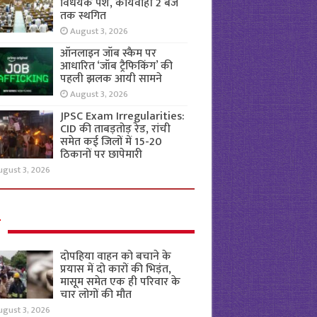
विधेयक पेश, कार्यवाही 2 बजे
तक स्थगित
August 3, 2026
ऑनलाइन जॉब स्कैम पर
आधारित ‘जॉब ट्रैफिकिंग’ की
पहली झलक आयी सामने
August 3, 2026
JPSC Exam Irregularities:
CID की ताबड़तोड़ रेड, रांची
समेत कई जिलों में 15-20
ठिकानों पर छापेमारी
ugust 3, 2026
ल
दोपहिया वाहन को बचाने के
प्रयास में दो कारों की भिड़ंत,
मासूम समेत एक ही परिवार के
चार लोगों की मौत
ugust 3, 2026