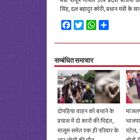
मंत्री पीयूष गोयल उत्तर प्रदेश भाजपा के
सिंह, दल बहादुर कोरी, प्रधान मंत्री के 
Fa
T
W
S
ce
wi
h
h
b
tt
at
ar
o
er
sA
e
o
p
सम्बंधित समाचार
k
p
दोपहिया वाहन को बचाने के
मांजलप
प्रयास में दो कारों की भिड़ंत,
भाजपा
मासूम समेत एक ही परिवार के
पटेल, 1