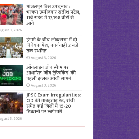
मांजलपुर विस उपचुनाव :
भाजपा उम्मीदवार सतीश पटेल,
11वें राउंड में 17,198 वोटों से
आगे
ugust 3, 2026
हंगामे के बीच लोकसभा में दो
विधेयक पेश, कार्यवाही 2 बजे
तक स्थगित
August 3, 2026
ऑनलाइन जॉब स्कैम पर
आधारित ‘जॉब ट्रैफिकिंग’ की
पहली झलक आयी सामने
August 3, 2026
JPSC Exam Irregularities:
CID की ताबड़तोड़ रेड, रांची
समेत कई जिलों में 15-20
ठिकानों पर छापेमारी
ugust 3, 2026