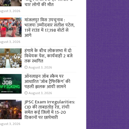
चार लोगों की मौत
ugust 3, 2026
मांजलपुर विस उपचुनाव :
भाजपा उम्मीदवार सतीश पटेल,
11वें राउंड में 17,198 वोटों से
आगे
ugust 3, 2026
हंगामे के बीच लोकसभा में दो
विधेयक पेश, कार्यवाही 2 बजे
तक स्थगित
August 3, 2026
ऑनलाइन जॉब स्कैम पर
आधारित ‘जॉब ट्रैफिकिंग’ की
पहली झलक आयी सामने
August 3, 2026
JPSC Exam Irregularities:
CID की ताबड़तोड़ रेड, रांची
समेत कई जिलों में 15-20
ठिकानों पर छापेमारी
ugust 3, 2026