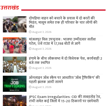
उत्तराखंड
दोपहिया वाहन को बचाने के प्रयास में दो कारों की
भिड़ंत, मासूम समेत एक ही परिवार के चार लोगों की
मौत
August 3, 2026
मांजलपुर विस उपचुनाव : भाजपा उम्मीदवार सतीश
पटेल, 11वें राउंड में 17,198 वोटों से आगे
August 3, 2026
हंगामे के बीच लोकसभा में दो विधेयक पेश, कार्यवाही 2
बजे तक स्थगित
August 3, 2026
ऑनलाइन जॉब स्कैम पर आधारित ‘जॉब ट्रैफिकिंग’ की
पहली झलक आयी सामने
August 3, 2026
JPSC Exam Irregularities: CID की ताबड़तोड़ रेड,
रांची समेत कई जिलों में 15-20 ठिकानों पर छापेमारी