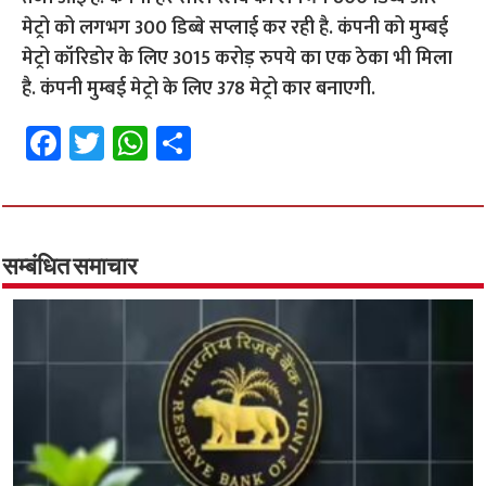
मेट्रो को लगभग 300 डिब्बे सप्लाई कर रही है. कंपनी को मुम्बई
मेट्रो कॉरिडोर के लिए 3015 करोड़ रुपये का एक ठेका भी मिला
है. कंपनी मुम्बई मेट्रो के लिए 378 मेट्रो कार बनाएगी.
Fa
T
W
S
ce
wi
h
h
b
tt
at
ar
o
er
sA
e
o
p
सम्बंधित समाचार
k
p