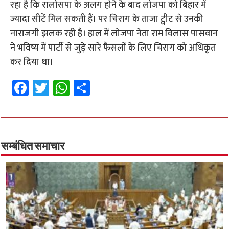
रहा है कि रालोसपा के अलग होने के बाद लोजपा को बिहार में
ज्यादा सीटें मिल सकती हैं। पर चिराग के ताजा ट्वीट से उनकी
नाराजगी झलक रही है। हाल में लोजपा नेता राम विलास पासवान
ने भविष्य में पार्टी से जुड़े सारे फैसलों के लिए चिराग को अधिकृत
कर दिया था।
Fa
T
W
S
ce
wi
h
h
b
tt
at
ar
o
er
sA
e
o
p
सम्बंधित समाचार
k
p