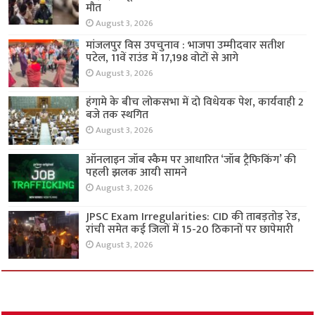
मौत
August 3, 2026
मांजलपुर विस उपचुनाव : भाजपा उम्मीदवार सतीश
पटेल, 11वें राउंड में 17,198 वोटों से आगे
August 3, 2026
हंगामे के बीच लोकसभा में दो विधेयक पेश, कार्यवाही 2
बजे तक स्थगित
August 3, 2026
ऑनलाइन जॉब स्कैम पर आधारित ‘जॉब ट्रैफिकिंग’ की
पहली झलक आयी सामने
August 3, 2026
JPSC Exam Irregularities: CID की ताबड़तोड़ रेड,
रांची समेत कई जिलों में 15-20 ठिकानों पर छापेमारी
August 3, 2026