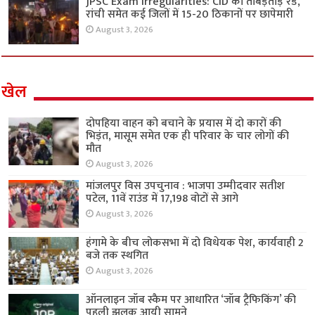
JPSC Exam Irregularities: CID की ताबड़तोड़ रेड,
रांची समेत कई जिलों में 15-20 ठिकानों पर छापेमारी
August 3, 2026
खेल
दोपहिया वाहन को बचाने के प्रयास में दो कारों की
भिड़ंत, मासूम समेत एक ही परिवार के चार लोगों की
मौत
August 3, 2026
मांजलपुर विस उपचुनाव : भाजपा उम्मीदवार सतीश
पटेल, 11वें राउंड में 17,198 वोटों से आगे
August 3, 2026
हंगामे के बीच लोकसभा में दो विधेयक पेश, कार्यवाही 2
बजे तक स्थगित
August 3, 2026
ऑनलाइन जॉब स्कैम पर आधारित ‘जॉब ट्रैफिकिंग’ की
पहली झलक आयी सामने