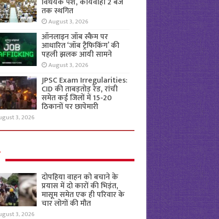
विधेयक पेश, कार्यवाही 2 बजे
तक स्थगित
August 3, 2026
ऑनलाइन जॉब स्कैम पर
आधारित ‘जॉब ट्रैफिकिंग’ की
पहली झलक आयी सामने
August 3, 2026
JPSC Exam Irregularities:
CID की ताबड़तोड़ रेड, रांची
समेत कई जिलों में 15-20
ठिकानों पर छापेमारी
ugust 3, 2026
ल
दोपहिया वाहन को बचाने के
प्रयास में दो कारों की भिड़ंत,
मासूम समेत एक ही परिवार के
चार लोगों की मौत
ugust 3, 2026