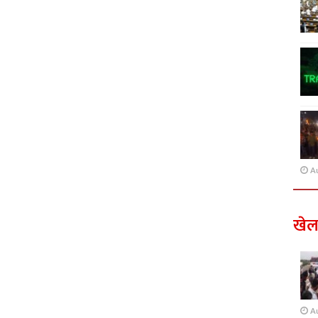
A
खे
A