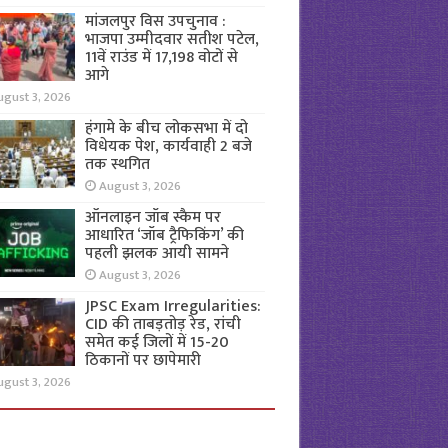
मांजलपुर विस उपचुनाव :
भाजपा उम्मीदवार सतीश पटेल,
11वें राउंड में 17,198 वोटों से
आगे
ugust 3, 2026
हंगामे के बीच लोकसभा में दो
विधेयक पेश, कार्यवाही 2 बजे
तक स्थगित
August 3, 2026
ऑनलाइन जॉब स्कैम पर
आधारित ‘जॉब ट्रैफिकिंग’ की
पहली झलक आयी सामने
August 3, 2026
JPSC Exam Irregularities:
CID की ताबड़तोड़ रेड, रांची
समेत कई जिलों में 15-20
ठिकानों पर छापेमारी
ugust 3, 2026