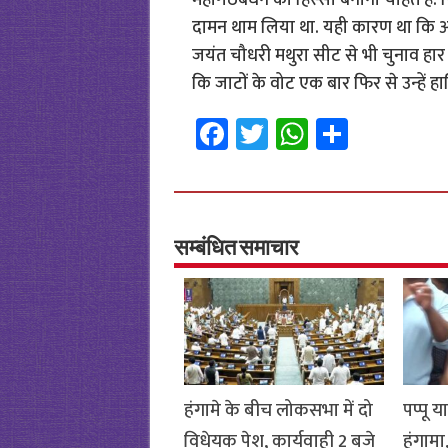
महागठबंधन का हिस्‍सा बनाना चाहते हैं. 
दामन थाम लिया था. यही कारण था कि अज‍ि
जयंत चौधरी मथुरा सीट से भी चुनाव हार गए
कि जाटों के वोट एक बार फ‍िर से उन्‍हें हास
Fa
T
W
S
ce
wi
h
h
b
tt
at
ar
o
er
sA
e
o
p
सम्बंधित समाचार
k
p
हंगामे के बीच लोकसभा में दो
पप्पू य
विधेयक पेश, कार्यवाही 2 बजे
हंगामा