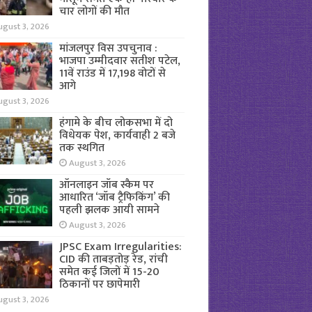
चार लोगों की मौत
ugust 3, 2026
मांजलपुर विस उपचुनाव :
भाजपा उम्मीदवार सतीश पटेल,
11वें राउंड में 17,198 वोटों से
आगे
ugust 3, 2026
हंगामे के बीच लोकसभा में दो
विधेयक पेश, कार्यवाही 2 बजे
तक स्थगित
August 3, 2026
ऑनलाइन जॉब स्कैम पर
आधारित ‘जॉब ट्रैफिकिंग’ की
पहली झलक आयी सामने
August 3, 2026
JPSC Exam Irregularities:
CID की ताबड़तोड़ रेड, रांची
समेत कई जिलों में 15-20
ठिकानों पर छापेमारी
ugust 3, 2026