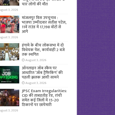
चार लोगों की मौत
ugust 3, 2026
मांजलपुर विस उपचुनाव :
भाजपा उम्मीदवार सतीश पटेल,
11वें राउंड में 17,198 वोटों से
आगे
ugust 3, 2026
हंगामे के बीच लोकसभा में दो
विधेयक पेश, कार्यवाही 2 बजे
तक स्थगित
August 3, 2026
ऑनलाइन जॉब स्कैम पर
आधारित ‘जॉब ट्रैफिकिंग’ की
पहली झलक आयी सामने
August 3, 2026
JPSC Exam Irregularities:
CID की ताबड़तोड़ रेड, रांची
समेत कई जिलों में 15-20
ठिकानों पर छापेमारी
ugust 3, 2026