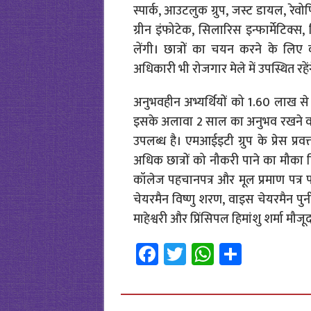
स्पार्क, आउटलुक ग्रुप, जस्ट डायल, रेवो
ग्रीन इंफोटेक, सिलारिस इन्फार्मेटिक्स,
लेंगी। छात्रों का चयन करने के लि
अधिकारी भी रोजगार मेले में उपस्थित रहें
अनुभवहीन अभ्यर्थियों को 1.60 लाख स
इसके अलावा 2 साल का अनुभव रखने वाल
उपलब्ध है। एमआईइटी ग्रुप के प्रेस प्
अधिक छात्रों को नौकरी पाने का मौका दि
कॉलेज पहचानपत्र और मूल प्रमाण पत्र 
चेयरमैन विष्णु शरण, वाइस चेयरमैन पुन
माहेश्वरी और प्रिंसिपल हिमांशु शर्मा मौजूद
Fa
T
W
S
ce
wi
h
h
b
tt
at
ar