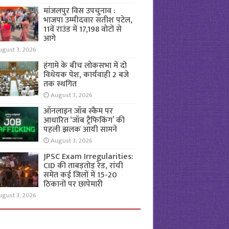
मांजलपुर विस उपचुनाव :
भाजपा उम्मीदवार सतीश पटेल,
11वें राउंड में 17,198 वोटों से
आगे
ugust 3, 2026
हंगामे के बीच लोकसभा में दो
विधेयक पेश, कार्यवाही 2 बजे
तक स्थगित
August 3, 2026
ऑनलाइन जॉब स्कैम पर
आधारित ‘जॉब ट्रैफिकिंग’ की
पहली झलक आयी सामने
August 3, 2026
JPSC Exam Irregularities:
CID की ताबड़तोड़ रेड, रांची
समेत कई जिलों में 15-20
ठिकानों पर छापेमारी
ugust 3, 2026