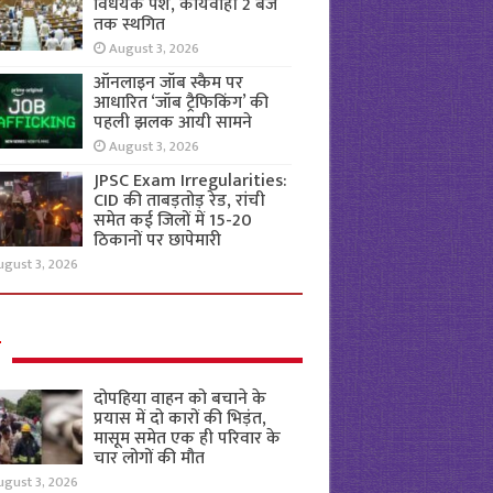
विधेयक पेश, कार्यवाही 2 बजे
तक स्थगित
August 3, 2026
ऑनलाइन जॉब स्कैम पर
आधारित ‘जॉब ट्रैफिकिंग’ की
पहली झलक आयी सामने
August 3, 2026
JPSC Exam Irregularities:
CID की ताबड़तोड़ रेड, रांची
समेत कई जिलों में 15-20
ठिकानों पर छापेमारी
ugust 3, 2026
ल
दोपहिया वाहन को बचाने के
प्रयास में दो कारों की भिड़ंत,
मासूम समेत एक ही परिवार के
चार लोगों की मौत
ugust 3, 2026