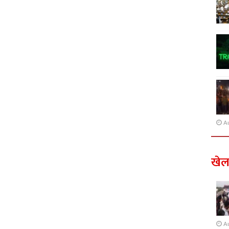
A
खे
A