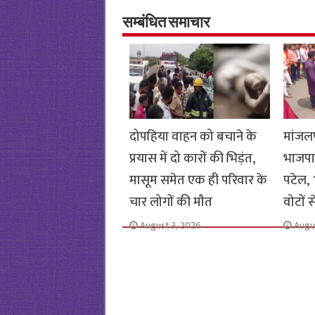
o
er
sA
e
o
p
सम्बंधित समाचार
k
p
दोपहिया वाहन को बचाने के
मांजलप
प्रयास में दो कारों की भिड़ंत,
भाजपा
मासूम समेत एक ही परिवार के
पटेल, 1
चार लोगों की मौत
वोटों 
August 3, 2026
Augu