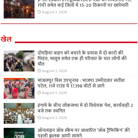
रांची समेत कई जिलों में 15-20 ठिकानों पर छापेमारी
August 3, 2026
खेल
दोपहिया वाहन को बचाने के प्रयास में दो कारों की
भिड़ंत, मासूम समेत एक ही परिवार के चार लोगों की
मौत
August 3, 2026
मांजलपुर विस उपचुनाव : भाजपा उम्मीदवार सतीश
पटेल, 11वें राउंड में 17,198 वोटों से आगे
August 3, 2026
हंगामे के बीच लोकसभा में दो विधेयक पेश, कार्यवाही 2
बजे तक स्थगित
August 3, 2026
ऑनलाइन जॉब स्कैम पर आधारित ‘जॉब ट्रैफिकिंग’ की
पहली झलक आयी सामने