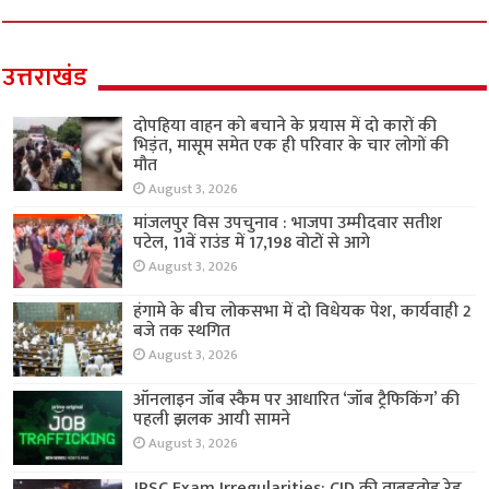
उत्तराखंड
दोपहिया वाहन को बचाने के प्रयास में दो कारों की
भिड़ंत, मासूम समेत एक ही परिवार के चार लोगों की
मौत
August 3, 2026
मांजलपुर विस उपचुनाव : भाजपा उम्मीदवार सतीश
पटेल, 11वें राउंड में 17,198 वोटों से आगे
August 3, 2026
हंगामे के बीच लोकसभा में दो विधेयक पेश, कार्यवाही 2
बजे तक स्थगित
August 3, 2026
ऑनलाइन जॉब स्कैम पर आधारित ‘जॉब ट्रैफिकिंग’ की
पहली झलक आयी सामने
August 3, 2026
JPSC Exam Irregularities: CID की ताबड़तोड़ रेड,