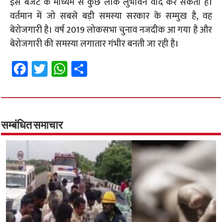
इस बजट के माध्यम से कुछ लोक लुभावने वादे कर सकती है।
वर्तमान में जो सबसे बड़ी समस्या सरकार के सम्मुख है, वह
बेरोजगारी है। वर्ष 2019 लोकसभा चुनाव नजदीक आ गया है और
बेरोजगारी की समस्या लगातार गंभीर बनती जा रही है।
Fa
T
W
S
ce
wi
h
h
b
tt
at
ar
o
er
sA
e
o
p
सम्बंधित समाचार
k
p