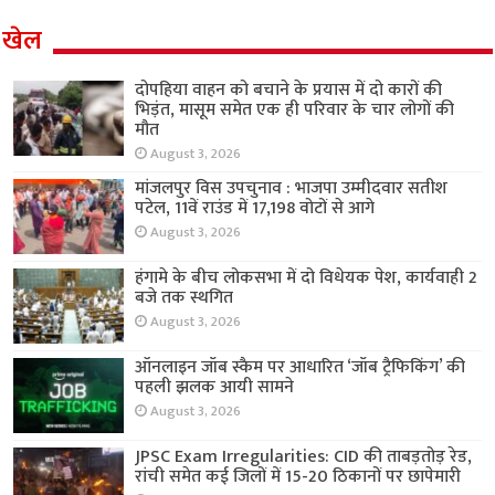
खेल
दोपहिया वाहन को बचाने के प्रयास में दो कारों की
भिड़ंत, मासूम समेत एक ही परिवार के चार लोगों की
मौत
August 3, 2026
मांजलपुर विस उपचुनाव : भाजपा उम्मीदवार सतीश
पटेल, 11वें राउंड में 17,198 वोटों से आगे
August 3, 2026
हंगामे के बीच लोकसभा में दो विधेयक पेश, कार्यवाही 2
बजे तक स्थगित
August 3, 2026
ऑनलाइन जॉब स्कैम पर आधारित ‘जॉब ट्रैफिकिंग’ की
पहली झलक आयी सामने
August 3, 2026
JPSC Exam Irregularities: CID की ताबड़तोड़ रेड,
रांची समेत कई जिलों में 15-20 ठिकानों पर छापेमारी