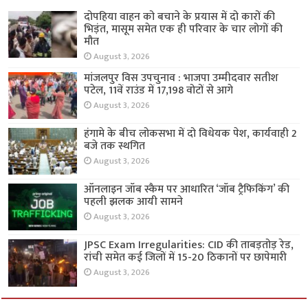
दोपहिया वाहन को बचाने के प्रयास में दो कारों की
भिड़ंत, मासूम समेत एक ही परिवार के चार लोगों की
मौत
August 3, 2026
मांजलपुर विस उपचुनाव : भाजपा उम्मीदवार सतीश
पटेल, 11वें राउंड में 17,198 वोटों से आगे
August 3, 2026
हंगामे के बीच लोकसभा में दो विधेयक पेश, कार्यवाही 2
बजे तक स्थगित
August 3, 2026
ऑनलाइन जॉब स्कैम पर आधारित ‘जॉब ट्रैफिकिंग’ की
पहली झलक आयी सामने
August 3, 2026
JPSC Exam Irregularities: CID की ताबड़तोड़ रेड,
रांची समेत कई जिलों में 15-20 ठिकानों पर छापेमारी
August 3, 2026