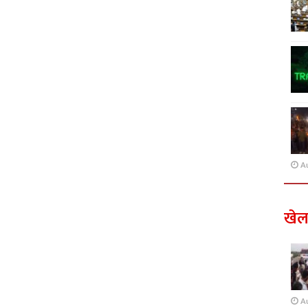
A
खे
A