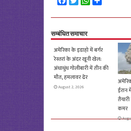
Fa
T
W
S
ce
wi
h
h
b
tt
at
ar
o
er
sA
e
o
p
सम्बंधित समाचार
k
p
अमेरिका के इडाहो में बर्गर
रेस्तरां के अंदर खूनी खेल:
अंधाधुंध गोलीबारी में तीन की
मौत, हमलावर ढेर
अमेरि
August 2, 2026
ईरान म
तैयारी 
कमर
Augu