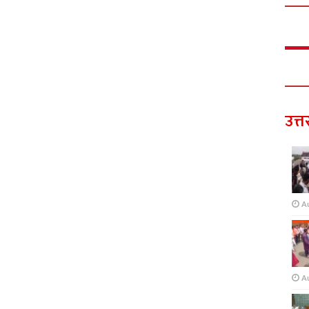
उत्त
A
A