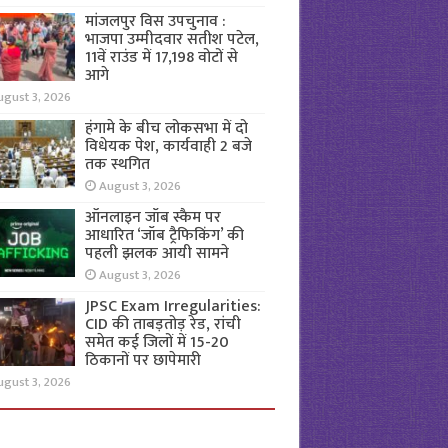
मांजलपुर विस उपचुनाव :
भाजपा उम्मीदवार सतीश पटेल,
11वें राउंड में 17,198 वोटों से
आगे
ugust 3, 2026
हंगामे के बीच लोकसभा में दो
विधेयक पेश, कार्यवाही 2 बजे
तक स्थगित
August 3, 2026
ऑनलाइन जॉब स्कैम पर
आधारित ‘जॉब ट्रैफिकिंग’ की
पहली झलक आयी सामने
August 3, 2026
JPSC Exam Irregularities:
CID की ताबड़तोड़ रेड, रांची
समेत कई जिलों में 15-20
ठिकानों पर छापेमारी
ugust 3, 2026