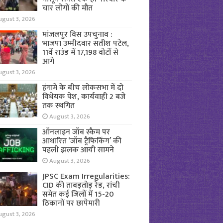
चार लोगों की मौत
ugust 3, 2026
मांजलपुर विस उपचुनाव :
भाजपा उम्मीदवार सतीश पटेल,
11वें राउंड में 17,198 वोटों से
आगे
ugust 3, 2026
हंगामे के बीच लोकसभा में दो
विधेयक पेश, कार्यवाही 2 बजे
तक स्थगित
August 3, 2026
ऑनलाइन जॉब स्कैम पर
आधारित ‘जॉब ट्रैफिकिंग’ की
पहली झलक आयी सामने
August 3, 2026
JPSC Exam Irregularities:
CID की ताबड़तोड़ रेड, रांची
समेत कई जिलों में 15-20
ठिकानों पर छापेमारी
ugust 3, 2026