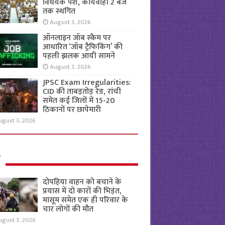
विधेयक पेश, कार्यवाही 2 बजे
तक स्थगित
August 3, 2026
ऑनलाइन जॉब स्कैम पर
आधारित ‘जॉब ट्रैफिकिंग’ की
पहली झलक आयी सामने
August 3, 2026
JPSC Exam Irregularities:
CID की ताबड़तोड़ रेड, रांची
समेत कई जिलों में 15-20
ठिकानों पर छापेमारी
ugust 3, 2026
ल
दोपहिया वाहन को बचाने के
प्रयास में दो कारों की भिड़ंत,
मासूम समेत एक ही परिवार के
चार लोगों की मौत
ugust 3, 2026