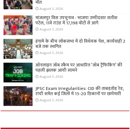
मौत
August 3, 2026
मांजलपुर विस उपचुनाव : भाजपा उम्मीदवार सतीश
पटेल, 11वें राउंड में 17,198 वोटों से आगे
August 3, 2026
हंगामे के बीच लोकसभा में दो विधेयक पेश, कार्यवाही 2
बजे तक स्थगित
August 3, 2026
ऑनलाइन जॉब स्कैम पर आधारित ‘जॉब ट्रैफिकिंग’ की
पहली झलक आयी सामने
August 3, 2026
JPSC Exam Irregularities: CID की ताबड़तोड़ रेड,
रांची समेत कई जिलों में 15-20 ठिकानों पर छापेमारी
August 3, 2026