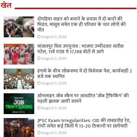
खेल
दोपहिया वाहन को बचाने के प्रयास में दो कारों की
भिड़ंत, मासूम समेत एक ही परिवार के चार लोगों की
मौत
August 3, 2026
मांजलपुर विस उपचुनाव : भाजपा उम्मीदवार सतीश
पटेल, 11वें राउंड में 17,198 वोटों से आगे
August 3, 2026
हंगामे के बीच लोकसभा में दो विधेयक पेश, कार्यवाही 2
बजे तक स्थगित
August 3, 2026
ऑनलाइन जॉब स्कैम पर आधारित ‘जॉब ट्रैफिकिंग’ की
पहली झलक आयी सामने
August 3, 2026
JPSC Exam Irregularities: CID की ताबड़तोड़ रेड,
रांची समेत कई जिलों में 15-20 ठिकानों पर छापेमारी
August 3, 2026