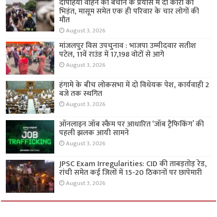
दोपहिया वाहन को बचाने के प्रयास में दो कारों की
भिड़ंत, मासूम समेत एक ही परिवार के चार लोगों की
मौत
August 3, 2026
मांजलपुर विस उपचुनाव : भाजपा उम्मीदवार सतीश
पटेल, 11वें राउंड में 17,198 वोटों से आगे
August 3, 2026
हंगामे के बीच लोकसभा में दो विधेयक पेश, कार्यवाही 2
बजे तक स्थगित
August 3, 2026
ऑनलाइन जॉब स्कैम पर आधारित ‘जॉब ट्रैफिकिंग’ की
पहली झलक आयी सामने
August 3, 2026
JPSC Exam Irregularities: CID की ताबड़तोड़ रेड,
रांची समेत कई जिलों में 15-20 ठिकानों पर छापेमारी
August 3, 2026