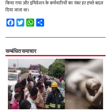
किया गया और इमिग्रेशन के कर्मचारियों का नंबर हर हफ्ते बदल
दिया जाता था।
Fa
T
W
S
ce
wi
h
h
b
tt
at
ar
o
er
sA
e
o
p
सम्बंधित समाचार
k
p