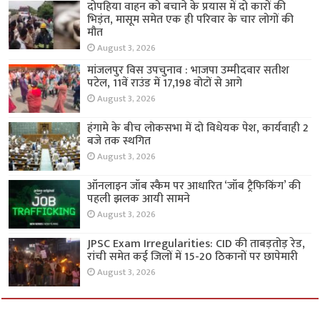
दोपहिया वाहन को बचाने के प्रयास में दो कारों की
भिड़ंत, मासूम समेत एक ही परिवार के चार लोगों की
मौत
August 3, 2026
मांजलपुर विस उपचुनाव : भाजपा उम्मीदवार सतीश
पटेल, 11वें राउंड में 17,198 वोटों से आगे
August 3, 2026
हंगामे के बीच लोकसभा में दो विधेयक पेश, कार्यवाही 2
बजे तक स्थगित
August 3, 2026
ऑनलाइन जॉब स्कैम पर आधारित ‘जॉब ट्रैफिकिंग’ की
पहली झलक आयी सामने
August 3, 2026
JPSC Exam Irregularities: CID की ताबड़तोड़ रेड,
रांची समेत कई जिलों में 15-20 ठिकानों पर छापेमारी
August 3, 2026