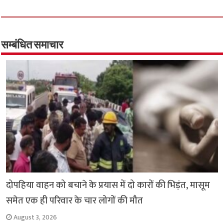
ce
wi
h
h
b
tt
at
ar
o
er
sA
e
o
p
सम्बंधित समाचार
k
p
दोपहिया वाहन को बचाने के प्रयास में दो कारों की भिड़ंत, मासूम
समेत एक ही परिवार के चार लोगों की मौत
August 3, 2026