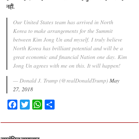
नहीं.
Our United States team has arrived in North
Korea to make arrangements for the Summit
between Kim Jong Un and myself. I truly believe
North Korea has brilliant potential and will be a
great economic and financial Nation one day. Kim
Jong Un agrees with me on this. It will happen!
— Donald J. Trump (@realDonaldTrump)
May
27, 2018
Fa
T
W
S
ce
wi
h
h
b
tt
at
ar
o
er
sA
e