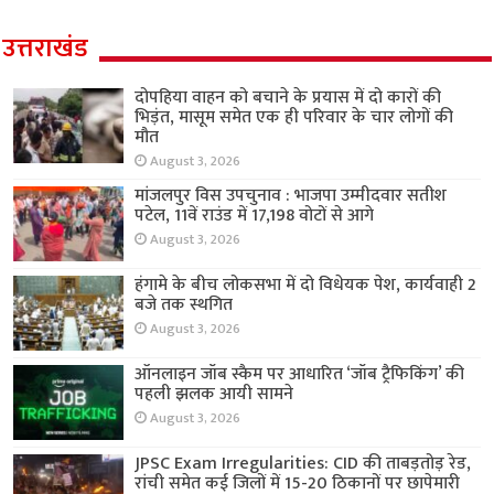
उत्तराखंड
दोपहिया वाहन को बचाने के प्रयास में दो कारों की
भिड़ंत, मासूम समेत एक ही परिवार के चार लोगों की
मौत
August 3, 2026
मांजलपुर विस उपचुनाव : भाजपा उम्मीदवार सतीश
पटेल, 11वें राउंड में 17,198 वोटों से आगे
August 3, 2026
हंगामे के बीच लोकसभा में दो विधेयक पेश, कार्यवाही 2
बजे तक स्थगित
August 3, 2026
ऑनलाइन जॉब स्कैम पर आधारित ‘जॉब ट्रैफिकिंग’ की
पहली झलक आयी सामने
August 3, 2026
JPSC Exam Irregularities: CID की ताबड़तोड़ रेड,
रांची समेत कई जिलों में 15-20 ठिकानों पर छापेमारी