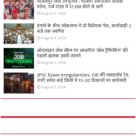
मांजलपुर विस उपचुनाव : भाजपा उम्मीदवार सतीश
पटेल, 11वें राउंड में 17,198 वोटों से आगे
August 3, 2026
हंगामे के बीच लोकसभा में दो विधेयक पेश, कार्यवाही 2
बजे तक स्थगित
August 3, 2026
ऑनलाइन जॉब स्कैम पर आधारित ‘जॉब ट्रैफिकिंग’ की
पहली झलक आयी सामने
August 3, 2026
JPSC Exam Irregularities: CID की ताबड़तोड़ रेड,
रांची समेत कई जिलों में 15-20 ठिकानों पर छापेमारी
August 3, 2026