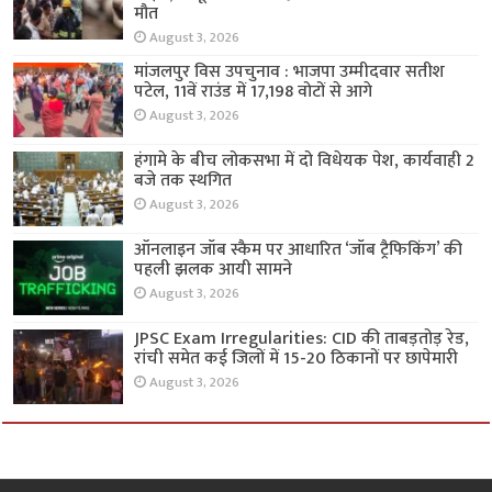
मौत
August 3, 2026
मांजलपुर विस उपचुनाव : भाजपा उम्मीदवार सतीश
पटेल, 11वें राउंड में 17,198 वोटों से आगे
August 3, 2026
हंगामे के बीच लोकसभा में दो विधेयक पेश, कार्यवाही 2
बजे तक स्थगित
August 3, 2026
ऑनलाइन जॉब स्कैम पर आधारित ‘जॉब ट्रैफिकिंग’ की
पहली झलक आयी सामने
August 3, 2026
JPSC Exam Irregularities: CID की ताबड़तोड़ रेड,
रांची समेत कई जिलों में 15-20 ठिकानों पर छापेमारी
August 3, 2026