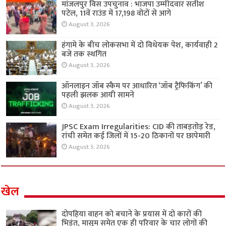
मांजलपुर विस उपचुनाव : भाजपा उम्मीदवार सतीश
पटेल, 11वें राउंड में 17,198 वोटों से आगे
August 3, 2026
हंगामे के बीच लोकसभा में दो विधेयक पेश, कार्यवाही 2
बजे तक स्थगित
August 3, 2026
ऑनलाइन जॉब स्कैम पर आधारित ‘जॉब ट्रैफिकिंग’ की
पहली झलक आयी सामने
August 3, 2026
JPSC Exam Irregularities: CID की ताबड़तोड़ रेड,
रांची समेत कई जिलों में 15-20 ठिकानों पर छापेमारी
August 3, 2026
खेल
दोपहिया वाहन को बचाने के प्रयास में दो कारों की
भिड़ंत, मासूम समेत एक ही परिवार के चार लोगों की