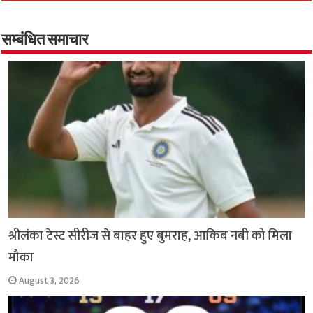
b
tt
at
ar
o
er
sA
e
o
p
सम्बंधित समाचार
k
p
श्रीलंका टेस्ट सीरीज से बाहर हुए बुमराह, आकिब नबी को मिला
मौका
August 3, 2026