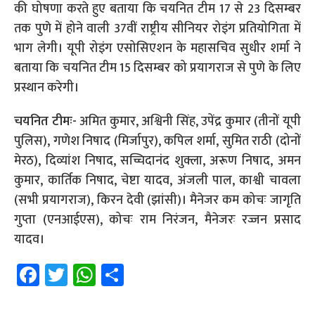
की घोषणा करते हुए बताया कि चयनित टीम 17 से 23 दिसम्बर
तक पुणे में होने वाली 37वीं राष्ट्रीय सीनियर रोइंग प्रतियोगिता में
भाग लेगी। यूपी रोइंग एसोसिएशन के महासचिव सुधीर शर्मा ने
बताया कि चयनित टीम 15 दिसम्बर को प्रयागराज से पुणे के लिए
प्रस्थान करेगी।
चयनित टीमः-
अमित कुमार, अश्विनी सिंह, उपेंद्र कुमार (तीनों यूपी
पुलिस), गणेश निषाद (मिर्जापुर), कपिल शर्मा, सुमित राठी (दोनों
मेरठ), दिव्यांश निषाद, सच्चिदानंद शुक्ला, अरूण निषाद, अमन
कुमार, कार्तिक निषाद, चेष्टा यादव, अंजली पाल, काश्वी चावला
(सभी प्रयागराज), किरन देवी (झांसी)। मैनेजर कम कोचः जागृति
गुप्ता (एनआईएस), कोचः राम निरंजन, मैनेजरः रज्जन प्रसाद
यादव।
Fa
T
W
S
ce
wi
h
h