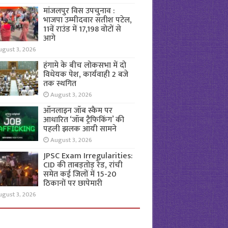
मांजलपुर विस उपचुनाव :
भाजपा उम्मीदवार सतीश पटेल,
11वें राउंड में 17,198 वोटों से
आगे
ugust 3, 2026
हंगामे के बीच लोकसभा में दो
विधेयक पेश, कार्यवाही 2 बजे
तक स्थगित
August 3, 2026
ऑनलाइन जॉब स्कैम पर
आधारित ‘जॉब ट्रैफिकिंग’ की
पहली झलक आयी सामने
August 3, 2026
JPSC Exam Irregularities:
CID की ताबड़तोड़ रेड, रांची
समेत कई जिलों में 15-20
ठिकानों पर छापेमारी
ugust 3, 2026