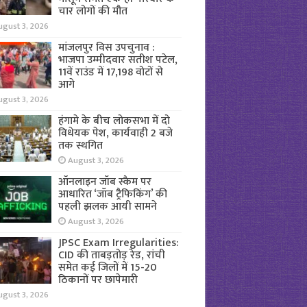
चार लोगों की मौत
ugust 3, 2026
मांजलपुर विस उपचुनाव :
भाजपा उम्मीदवार सतीश पटेल,
11वें राउंड में 17,198 वोटों से
आगे
ugust 3, 2026
हंगामे के बीच लोकसभा में दो
विधेयक पेश, कार्यवाही 2 बजे
तक स्थगित
August 3, 2026
ऑनलाइन जॉब स्कैम पर
आधारित ‘जॉब ट्रैफिकिंग’ की
पहली झलक आयी सामने
August 3, 2026
JPSC Exam Irregularities:
CID की ताबड़तोड़ रेड, रांची
समेत कई जिलों में 15-20
ठिकानों पर छापेमारी
ugust 3, 2026