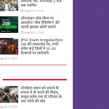
विधेयक पेश, कार्यवाही 2 बजे
तक स्थगित
August 3, 2026
ऑनलाइन जॉब स्कैम पर
आधारित ‘जॉब ट्रैफिकिंग’ की
पहली झलक आयी सामने
August 3, 2026
JPSC Exam Irregularities:
CID की ताबड़तोड़ रेड, रांची
समेत कई जिलों में 15-20
ठिकानों पर छापेमारी
ugust 3, 2026
ल
दोपहिया वाहन को बचाने के
प्रयास में दो कारों की भिड़ंत,
मासूम समेत एक ही परिवार के
चार लोगों की मौत
ugust 3, 2026