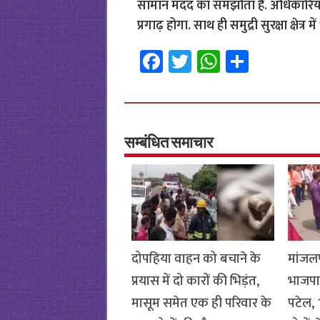
सामान मदद का समझौता है. अधिकारियों
प्रगाढ़ होगा. साथ ही समुद्री सुरक्षा क्षेत्र म
Fa
T
W
S
ce
wi
h
h
b
tt
at
ar
o
er
sA
e
o
p
सम्बंधित समाचार
k
p
दोपहिया वाहन को बचाने के
मांजलप
प्रयास में दो कारों की भिड़ंत,
भाजपा
मासूम समेत एक ही परिवार के
पटेल, 1