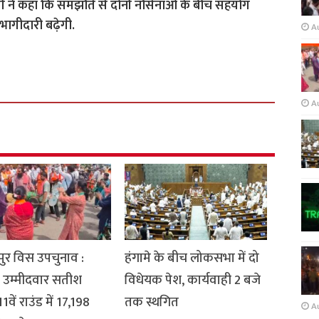
 ने कहा कि समझौते से दोनों नौसेनाओं के बीच सहयोग
ें भागीदारी बढ़ेगी.
A
A
ुर विस उपचुनाव :
हंगामे के बीच लोकसभा में दो
 उम्मीदवार सतीश
विधेयक पेश, कार्यवाही 2 बजे
1वें राउंड में 17,198
तक स्थगित
A