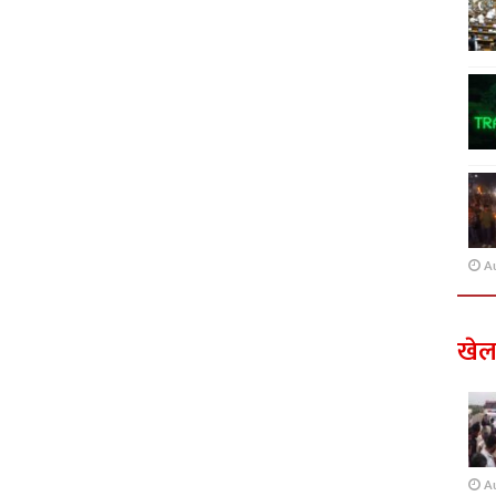
A
खे
A