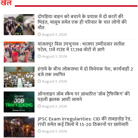
खेल
दोपहिया वाहन को बचाने के प्रयास में दो कारों की
भिड़ंत, मासूम समेत एक ही परिवार के चार लोगों की
मौत
August 3, 2026
मांजलपुर विस उपचुनाव : भाजपा उम्मीदवार सतीश
पटेल, 11वें राउंड में 17,198 वोटों से आगे
August 3, 2026
हंगामे के बीच लोकसभा में दो विधेयक पेश, कार्यवाही 2
बजे तक स्थगित
August 3, 2026
ऑनलाइन जॉब स्कैम पर आधारित ‘जॉब ट्रैफिकिंग’ की
पहली झलक आयी सामने
August 3, 2026
JPSC Exam Irregularities: CID की ताबड़तोड़ रेड,
रांची समेत कई जिलों में 15-20 ठिकानों पर छापेमारी
August 3, 2026