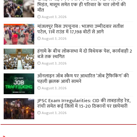
भिड़ंत, मासूम समेत एक ही परिवार के चार लोगों की
मौत
August 3, 2026
मांजलपुर विस उपचुनाव : भाजपा उम्मीदवार सतीश
पटेल, 11वें राउंड में 17,198 वोटों से आगे
August 3, 2026
हंगामे के बीच लोकसभा में दो विधेयक पेश, कार्यवाही 2
बजे तक स्थगित
August 3, 2026
ऑनलाइन जॉब स्कैम पर आधारित ‘जॉब ट्रैफिकिंग’ की
पहली झलक आयी सामने
August 3, 2026
JPSC Exam Irregularities: CID की ताबड़तोड़ रेड,
रांची समेत कई जिलों में 15-20 ठिकानों पर छापेमारी
August 3, 2026