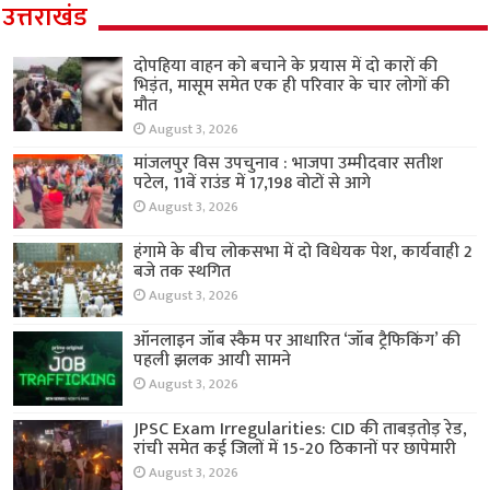
उत्तराखंड
दोपहिया वाहन को बचाने के प्रयास में दो कारों की
भिड़ंत, मासूम समेत एक ही परिवार के चार लोगों की
मौत
August 3, 2026
मांजलपुर विस उपचुनाव : भाजपा उम्मीदवार सतीश
पटेल, 11वें राउंड में 17,198 वोटों से आगे
August 3, 2026
हंगामे के बीच लोकसभा में दो विधेयक पेश, कार्यवाही 2
बजे तक स्थगित
August 3, 2026
ऑनलाइन जॉब स्कैम पर आधारित ‘जॉब ट्रैफिकिंग’ की
पहली झलक आयी सामने
August 3, 2026
JPSC Exam Irregularities: CID की ताबड़तोड़ रेड,
रांची समेत कई जिलों में 15-20 ठिकानों पर छापेमारी
August 3, 2026