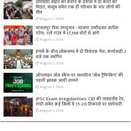
दोपहिया वाहन को बचाने के प्रयास में दो कारों की
भिड़ंत, मासूम समेत एक ही परिवार के चार लोगों की
मौत
August 3, 2026
मांजलपुर विस उपचुनाव : भाजपा उम्मीदवार सतीश
पटेल, 11वें राउंड में 17,198 वोटों से आगे
August 3, 2026
हंगामे के बीच लोकसभा में दो विधेयक पेश, कार्यवाही 2
बजे तक स्थगित
August 3, 2026
ऑनलाइन जॉब स्कैम पर आधारित ‘जॉब ट्रैफिकिंग’ की
पहली झलक आयी सामने
August 3, 2026
JPSC Exam Irregularities: CID की ताबड़तोड़ रेड,
रांची समेत कई जिलों में 15-20 ठिकानों पर छापेमारी
August 3, 2026