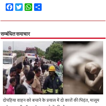
Fa
T
W
S
ce
wi
h
h
b
tt
at
ar
o
er
sA
e
o
p
सम्बंधित समाचार
k
p
दोपहिया वाहन को बचाने के प्रयास में दो कारों की भिड़ंत, मासूम