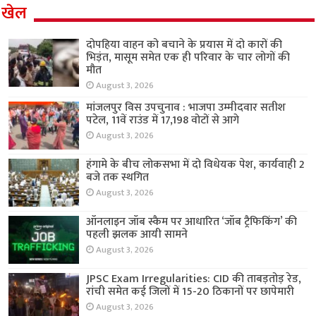
खेल
दोपहिया वाहन को बचाने के प्रयास में दो कारों की
भिड़ंत, मासूम समेत एक ही परिवार के चार लोगों की
मौत
August 3, 2026
मांजलपुर विस उपचुनाव : भाजपा उम्मीदवार सतीश
पटेल, 11वें राउंड में 17,198 वोटों से आगे
August 3, 2026
हंगामे के बीच लोकसभा में दो विधेयक पेश, कार्यवाही 2
बजे तक स्थगित
August 3, 2026
ऑनलाइन जॉब स्कैम पर आधारित ‘जॉब ट्रैफिकिंग’ की
पहली झलक आयी सामने
August 3, 2026
JPSC Exam Irregularities: CID की ताबड़तोड़ रेड,
रांची समेत कई जिलों में 15-20 ठिकानों पर छापेमारी
August 3, 2026