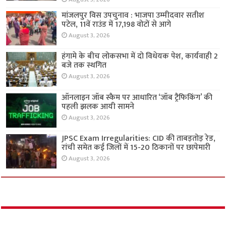
मांजलपुर विस उपचुनाव : भाजपा उम्मीदवार सतीश
पटेल, 11वें राउंड में 17,198 वोटों से आगे
August 3, 2026
हंगामे के बीच लोकसभा में दो विधेयक पेश, कार्यवाही 2
बजे तक स्थगित
August 3, 2026
ऑनलाइन जॉब स्कैम पर आधारित ‘जॉब ट्रैफिकिंग’ की
पहली झलक आयी सामने
August 3, 2026
JPSC Exam Irregularities: CID की ताबड़तोड़ रेड,
रांची समेत कई जिलों में 15-20 ठिकानों पर छापेमारी
August 3, 2026