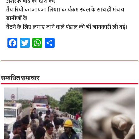
अशरफाबाद का दौरा कर
तैयारियों का जायजा लिया। कार्यक्रम स्थल के साथ ही मंच व
ग्रामीणों के
बैठने के लिए लगाए जाने वाले पंडाल की भी जानकारी ली गई।
Fa
T
W
S
ce
wi
h
h
b
tt
at
ar
o
er
sA
e
o
p
सम्बंधित समाचार
k
p