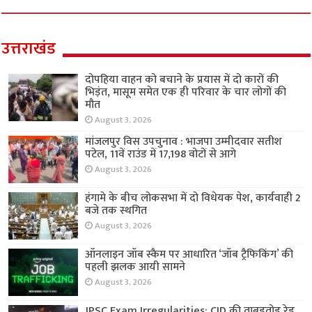
उत्तराखंड
दोपहिया वाहन को बचाने के प्रयास में दो कारों की
भिड़ंत, मासूम समेत एक ही परिवार के चार लोगों की
मौत
August 3, 2026
मांजलपुर विस उपचुनाव : भाजपा उम्मीदवार सतीश
पटेल, 11वें राउंड में 17,198 वोटों से आगे
August 3, 2026
हंगामे के बीच लोकसभा में दो विधेयक पेश, कार्यवाही 2
बजे तक स्थगित
August 3, 2026
ऑनलाइन जॉब स्कैम पर आधारित ‘जॉब ट्रैफिकिंग’ की
पहली झलक आयी सामने
August 3, 2026
JPSC Exam Irregularities: CID की ताबड़तोड़ रेड,