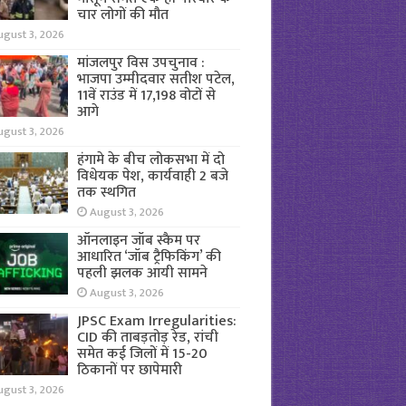
चार लोगों की मौत
ugust 3, 2026
मांजलपुर विस उपचुनाव :
भाजपा उम्मीदवार सतीश पटेल,
11वें राउंड में 17,198 वोटों से
आगे
ugust 3, 2026
हंगामे के बीच लोकसभा में दो
विधेयक पेश, कार्यवाही 2 बजे
तक स्थगित
August 3, 2026
ऑनलाइन जॉब स्कैम पर
आधारित ‘जॉब ट्रैफिकिंग’ की
पहली झलक आयी सामने
August 3, 2026
JPSC Exam Irregularities:
CID की ताबड़तोड़ रेड, रांची
समेत कई जिलों में 15-20
ठिकानों पर छापेमारी
ugust 3, 2026