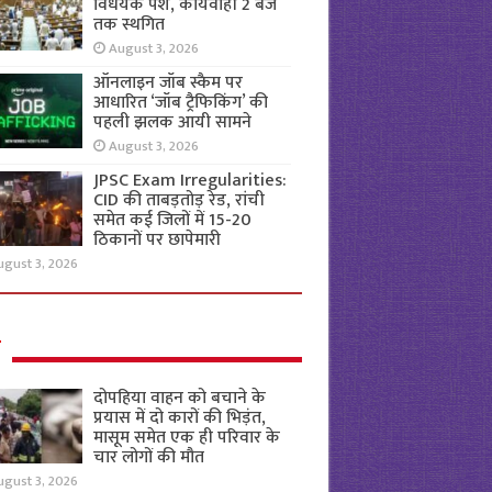
विधेयक पेश, कार्यवाही 2 बजे
तक स्थगित
August 3, 2026
ऑनलाइन जॉब स्कैम पर
आधारित ‘जॉब ट्रैफिकिंग’ की
पहली झलक आयी सामने
August 3, 2026
JPSC Exam Irregularities:
CID की ताबड़तोड़ रेड, रांची
समेत कई जिलों में 15-20
ठिकानों पर छापेमारी
ugust 3, 2026
ल
दोपहिया वाहन को बचाने के
प्रयास में दो कारों की भिड़ंत,
मासूम समेत एक ही परिवार के
चार लोगों की मौत
ugust 3, 2026