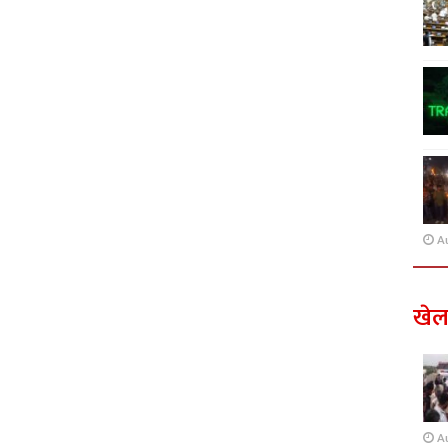
A
खे
A