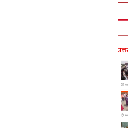
उत्त
A
A