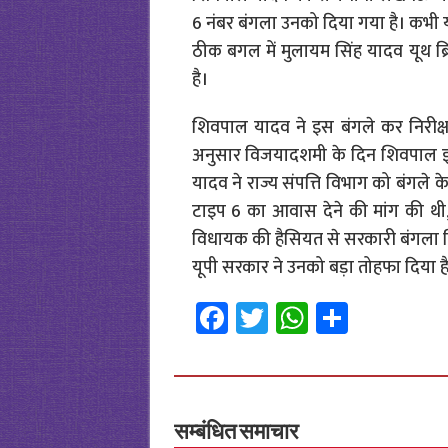
6 नंबर बंगला उनको दिया गया है। कभी 
ठीक बगल में मुलायम सिंह यादव यूथ ब्र
है।
शिवपाल यादव ने इस बंगले कर निरीक्षण
अनुसार विजयादशमी के दिन शिवपाल इस 
यादव ने राज्य संपत्ति विभाग को बंगले के
टाइप 6 का आवास देने की मांग की थी, 
विधायक की हैसियत से सरकारी बंगला मिल
यूपी सरकार ने उनको बड़ा तोहफा दिया ह
Fa
T
W
S
ce
wi
h
h
b
tt
at
ar
o
er
sA
e
o
p
सम्बंधित समाचार