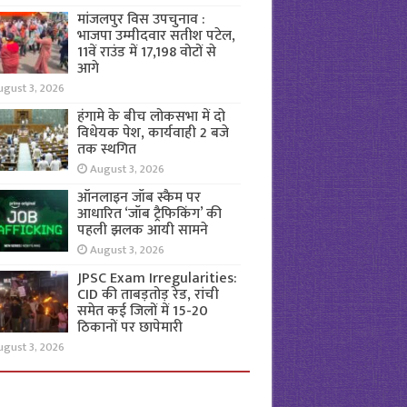
मांजलपुर विस उपचुनाव :
भाजपा उम्मीदवार सतीश पटेल,
11वें राउंड में 17,198 वोटों से
आगे
ugust 3, 2026
हंगामे के बीच लोकसभा में दो
विधेयक पेश, कार्यवाही 2 बजे
तक स्थगित
August 3, 2026
ऑनलाइन जॉब स्कैम पर
आधारित ‘जॉब ट्रैफिकिंग’ की
पहली झलक आयी सामने
August 3, 2026
JPSC Exam Irregularities:
CID की ताबड़तोड़ रेड, रांची
समेत कई जिलों में 15-20
ठिकानों पर छापेमारी
ugust 3, 2026