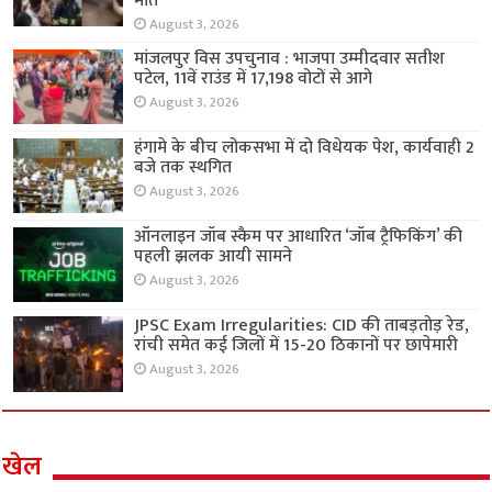
मौत
August 3, 2026
मांजलपुर विस उपचुनाव : भाजपा उम्मीदवार सतीश
पटेल, 11वें राउंड में 17,198 वोटों से आगे
August 3, 2026
हंगामे के बीच लोकसभा में दो विधेयक पेश, कार्यवाही 2
बजे तक स्थगित
August 3, 2026
ऑनलाइन जॉब स्कैम पर आधारित ‘जॉब ट्रैफिकिंग’ की
पहली झलक आयी सामने
August 3, 2026
JPSC Exam Irregularities: CID की ताबड़तोड़ रेड,
रांची समेत कई जिलों में 15-20 ठिकानों पर छापेमारी
August 3, 2026
खेल