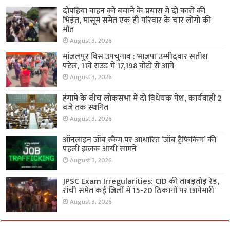
दोपहिया वाहन को बचाने के प्रयास में दो कारों की
भिड़ंत, मासूम समेत एक ही परिवार के चार लोगों की
मौत
August 3, 2026
मांजलपुर विस उपचुनाव : भाजपा उम्मीदवार सतीश
पटेल, 11वें राउंड में 17,198 वोटों से आगे
August 3, 2026
हंगामे के बीच लोकसभा में दो विधेयक पेश, कार्यवाही 2
बजे तक स्थगित
August 3, 2026
ऑनलाइन जॉब स्कैम पर आधारित ‘जॉब ट्रैफिकिंग’ की
पहली झलक आयी सामने
August 3, 2026
JPSC Exam Irregularities: CID की ताबड़तोड़ रेड,
रांची समेत कई जिलों में 15-20 ठिकानों पर छापेमारी
August 3, 2026