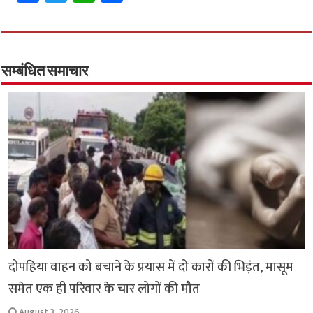
ce
wi
h
h
b
tt
at
ar
o
er
sA
e
o
p
सम्बंधित समाचार
k
p
दोपहिया वाहन को बचाने के प्रयास में दो कारों की भिड़ंत, मासूम
समेत एक ही परिवार के चार लोगों की मौत
August 3, 2026