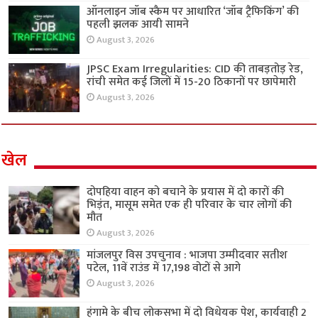
ऑनलाइन जॉब स्कैम पर आधारित ‘जॉब ट्रैफिकिंग’ की
पहली झलक आयी सामने
August 3, 2026
JPSC Exam Irregularities: CID की ताबड़तोड़ रेड,
रांची समेत कई जिलों में 15-20 ठिकानों पर छापेमारी
August 3, 2026
खेल
दोपहिया वाहन को बचाने के प्रयास में दो कारों की
भिड़ंत, मासूम समेत एक ही परिवार के चार लोगों की
मौत
August 3, 2026
मांजलपुर विस उपचुनाव : भाजपा उम्मीदवार सतीश
पटेल, 11वें राउंड में 17,198 वोटों से आगे
August 3, 2026
हंगामे के बीच लोकसभा में दो विधेयक पेश, कार्यवाही 2