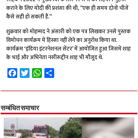
कराने के लिए मोदी की प्रशंसा की थी, ’’एक ही समय दोनों चीजें
कैसे सही हो सकती हैं.’’
शुक्रवार को मोहम्मद ने अंसारी को एक पत्र लिखकर उनसे पुस्तक
विमोचन कार्यक्रम में हिस्सा नहीं लेने का अनुरोध किया था.
कार्यक्रम ‘इंडिया इंटरनेशनल सेंटर’ में आयोजित हुआ जिसमें शाह
के भाई और अभिनेता नसीरूद्दीन शाह भी मौजूद थे.
Fa
T
W
S
ce
wi
h
h
b
tt
at
ar
o
er
sA
e
o
p
सम्बंधित समाचार
k
p