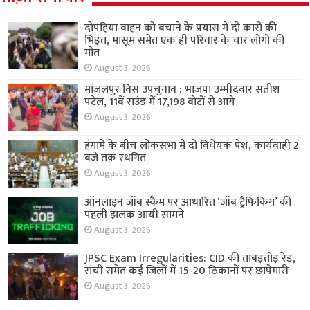
दोपहिया वाहन को बचाने के प्रयास में दो कारों की
भिड़ंत, मासूम समेत एक ही परिवार के चार लोगों की
मौत
August 3, 2026
मांजलपुर विस उपचुनाव : भाजपा उम्मीदवार सतीश
पटेल, 11वें राउंड में 17,198 वोटों से आगे
August 3, 2026
हंगामे के बीच लोकसभा में दो विधेयक पेश, कार्यवाही 2
बजे तक स्थगित
August 3, 2026
ऑनलाइन जॉब स्कैम पर आधारित ‘जॉब ट्रैफिकिंग’ की
पहली झलक आयी सामने
August 3, 2026
JPSC Exam Irregularities: CID की ताबड़तोड़ रेड,
रांची समेत कई जिलों में 15-20 ठिकानों पर छापेमारी
August 3, 2026