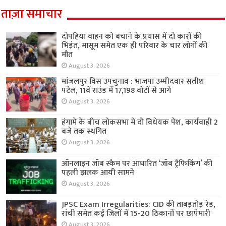
ताज़ा समाचार
दोपहिया वाहन को बचाने के प्रयास में दो कारों की
भिड़ंत, मासूम समेत एक ही परिवार के चार लोगों की
मौत
August 3, 2026
मांजलपुर विस उपचुनाव : भाजपा उम्मीदवार सतीश
पटेल, 11वें राउंड में 17,198 वोटों से आगे
August 3, 2026
हंगामे के बीच लोकसभा में दो विधेयक पेश, कार्यवाही 2
बजे तक स्थगित
August 3, 2026
ऑनलाइन जॉब स्कैम पर आधारित ‘जॉब ट्रैफिकिंग’ की
पहली झलक आयी सामने
August 3, 2026
JPSC Exam Irregularities: CID की ताबड़तोड़ रेड,
रांची समेत कई जिलों में 15-20 ठिकानों पर छापेमारी
August 3, 2026