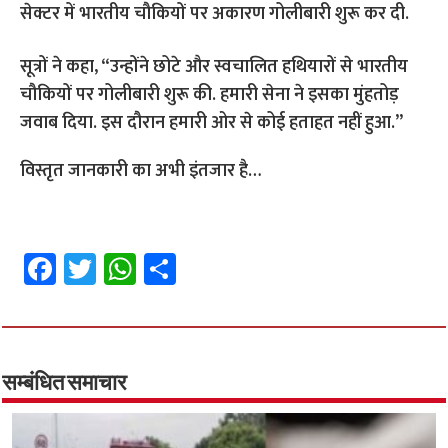
सेक्टर में भारतीय चौकियों पर अकारण गोलीबारी शुरू कर दी.
सूत्रों ने कहा, “उन्होंने छोटे और स्वचालित हथियारों से भारतीय
चौकियों पर गोलीबारी शुरू की. हमारी सेना ने इसका मुंहतोड़
जवाब दिया. इस दौरान हमारी ओर से कोई हताहत नहीं हुआ.”
विस्तृत जानकारी का अभी इंतजार है…
Fa
T
W
S
ce
wi
h
h
b
tt
at
ar
o
er
sA
e
o
p
सम्बंधित समाचार
k
p