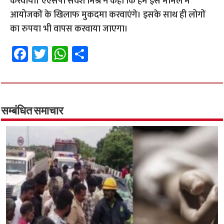
करवाया। एएसपी सर्वेश मिश्र ने कहा कि हम इस मामले में
आयोजकों के खिलाफ मुकदमा करवाएंगे। इसके साथ ही लोगों
का रुपया भी वापस करवाया जाएगा।
Fa
T
W
S
ce
wi
h
h
b
tt
at
ar
o
er
sA
e
o
p
सम्बंधित समाचार
k
p