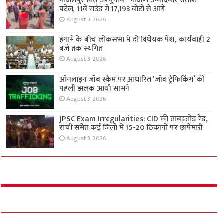
मांजलपुर विस उपचुनाव : भाजपा उम्मीदवार सतीश
पटेल, 11वें राउंड में 17,198 वोटों से आगे
August 3, 2026
हंगामे के बीच लोकसभा में दो विधेयक पेश, कार्यवाही 2
बजे तक स्थगित
August 3, 2026
ऑनलाइन जॉब स्कैम पर आधारित ‘जॉब ट्रैफिकिंग’ की
पहली झलक आयी सामने
August 3, 2026
JPSC Exam Irregularities: CID की ताबड़तोड़ रेड,
रांची समेत कई जिलों में 15-20 ठिकानों पर छापेमारी
August 3, 2026