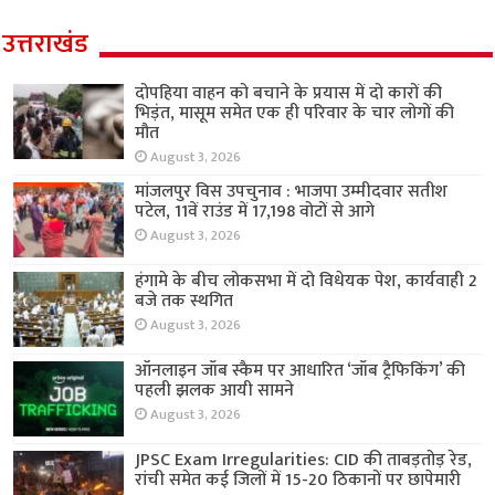
उत्तराखंड
दोपहिया वाहन को बचाने के प्रयास में दो कारों की
भिड़ंत, मासूम समेत एक ही परिवार के चार लोगों की
मौत
August 3, 2026
मांजलपुर विस उपचुनाव : भाजपा उम्मीदवार सतीश
पटेल, 11वें राउंड में 17,198 वोटों से आगे
August 3, 2026
हंगामे के बीच लोकसभा में दो विधेयक पेश, कार्यवाही 2
बजे तक स्थगित
August 3, 2026
ऑनलाइन जॉब स्कैम पर आधारित ‘जॉब ट्रैफिकिंग’ की
पहली झलक आयी सामने
August 3, 2026
JPSC Exam Irregularities: CID की ताबड़तोड़ रेड,
रांची समेत कई जिलों में 15-20 ठिकानों पर छापेमारी