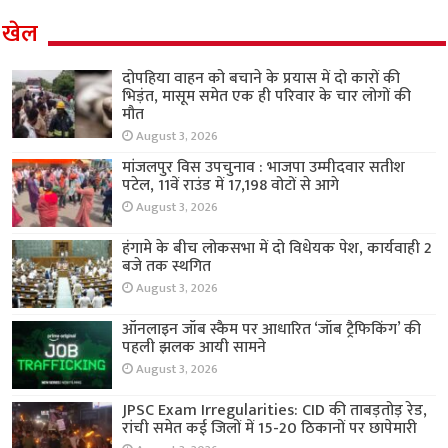
खेल
दोपहिया वाहन को बचाने के प्रयास में दो कारों की
भिड़ंत, मासूम समेत एक ही परिवार के चार लोगों की
मौत
August 3, 2026
मांजलपुर विस उपचुनाव : भाजपा उम्मीदवार सतीश
पटेल, 11वें राउंड में 17,198 वोटों से आगे
August 3, 2026
हंगामे के बीच लोकसभा में दो विधेयक पेश, कार्यवाही 2
बजे तक स्थगित
August 3, 2026
ऑनलाइन जॉब स्कैम पर आधारित ‘जॉब ट्रैफिकिंग’ की
पहली झलक आयी सामने
August 3, 2026
JPSC Exam Irregularities: CID की ताबड़तोड़ रेड,
रांची समेत कई जिलों में 15-20 ठिकानों पर छापेमारी