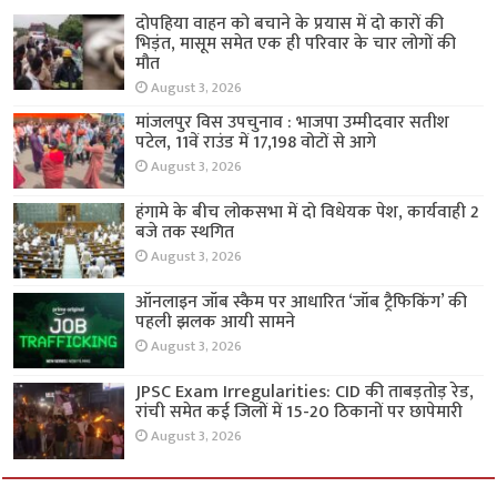
दोपहिया वाहन को बचाने के प्रयास में दो कारों की
भिड़ंत, मासूम समेत एक ही परिवार के चार लोगों की
मौत
August 3, 2026
मांजलपुर विस उपचुनाव : भाजपा उम्मीदवार सतीश
पटेल, 11वें राउंड में 17,198 वोटों से आगे
August 3, 2026
हंगामे के बीच लोकसभा में दो विधेयक पेश, कार्यवाही 2
बजे तक स्थगित
August 3, 2026
ऑनलाइन जॉब स्कैम पर आधारित ‘जॉब ट्रैफिकिंग’ की
पहली झलक आयी सामने
August 3, 2026
JPSC Exam Irregularities: CID की ताबड़तोड़ रेड,
रांची समेत कई जिलों में 15-20 ठिकानों पर छापेमारी
August 3, 2026