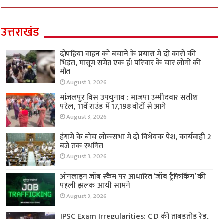
उत्तराखंड
दोपहिया वाहन को बचाने के प्रयास में दो कारों की
भिड़ंत, मासूम समेत एक ही परिवार के चार लोगों की
मौत
August 3, 2026
मांजलपुर विस उपचुनाव : भाजपा उम्मीदवार सतीश
पटेल, 11वें राउंड में 17,198 वोटों से आगे
August 3, 2026
हंगामे के बीच लोकसभा में दो विधेयक पेश, कार्यवाही 2
बजे तक स्थगित
August 3, 2026
ऑनलाइन जॉब स्कैम पर आधारित ‘जॉब ट्रैफिकिंग’ की
पहली झलक आयी सामने
August 3, 2026
JPSC Exam Irregularities: CID की ताबड़तोड़ रेड,