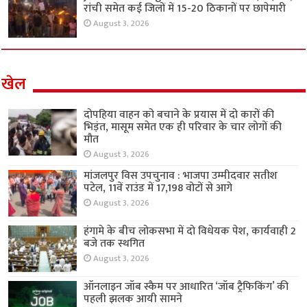
रांची समेत कई जिलों में 15-20 ठिकानों पर छापेमारी
August 3, 2026
खेल
दोपहिया वाहन को बचाने के प्रयास में दो कारों की
भिड़ंत, मासूम समेत एक ही परिवार के चार लोगों की
मौत
August 3, 2026
मांजलपुर विस उपचुनाव : भाजपा उम्मीदवार सतीश
पटेल, 11वें राउंड में 17,198 वोटों से आगे
August 3, 2026
हंगामे के बीच लोकसभा में दो विधेयक पेश, कार्यवाही 2
बजे तक स्थगित
August 3, 2026
ऑनलाइन जॉब स्कैम पर आधारित ‘जॉब ट्रैफिकिंग’ की
पहली झलक आयी सामने