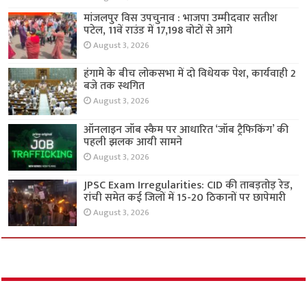
मांजलपुर विस उपचुनाव : भाजपा उम्मीदवार सतीश
पटेल, 11वें राउंड में 17,198 वोटों से आगे
August 3, 2026
हंगामे के बीच लोकसभा में दो विधेयक पेश, कार्यवाही 2
बजे तक स्थगित
August 3, 2026
ऑनलाइन जॉब स्कैम पर आधारित ‘जॉब ट्रैफिकिंग’ की
पहली झलक आयी सामने
August 3, 2026
JPSC Exam Irregularities: CID की ताबड़तोड़ रेड,
रांची समेत कई जिलों में 15-20 ठिकानों पर छापेमारी
August 3, 2026