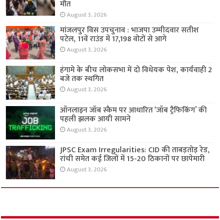
मौत
August 3, 2026
मांजलपुर विस उपचुनाव : भाजपा उम्मीदवार सतीश
पटेल, 11वें राउंड में 17,198 वोटों से आगे
August 3, 2026
हंगामे के बीच लोकसभा में दो विधेयक पेश, कार्यवाही 2
बजे तक स्थगित
August 3, 2026
ऑनलाइन जॉब स्कैम पर आधारित ‘जॉब ट्रैफिकिंग’ की
पहली झलक आयी सामने
August 3, 2026
JPSC Exam Irregularities: CID की ताबड़तोड़ रेड,
रांची समेत कई जिलों में 15-20 ठिकानों पर छापेमारी
August 3, 2026