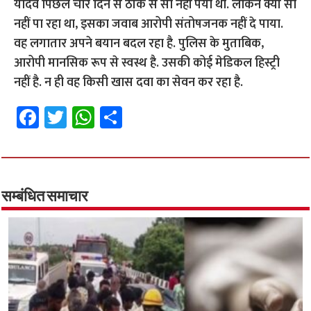
यादव पिछले चार दिन से ठीक से सो नहीं पया था. लेकिन क्यों सो
नहीं पा रहा था, इसका जवाब आरोपी संतोषजनक नहीं दे पाया.
वह लगातार अपने बयान बदल रहा है. पुलिस के मुताबिक,
आरोपी मानसिक रूप से स्वस्थ है. उसकी कोई मेडिकल हिस्ट्री
नहीं है. न ही वह किसी खास दवा का सेवन कर रहा है.
Fa
T
W
S
ce
wi
h
h
b
tt
at
ar
o
er
sA
e
o
p
सम्बंधित समाचार
k
p