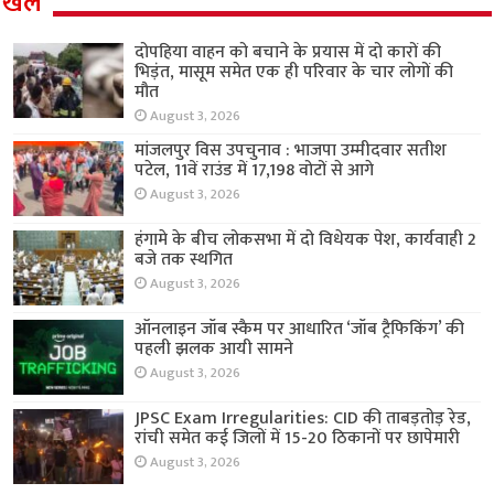
खेल
दोपहिया वाहन को बचाने के प्रयास में दो कारों की
भिड़ंत, मासूम समेत एक ही परिवार के चार लोगों की
मौत
August 3, 2026
मांजलपुर विस उपचुनाव : भाजपा उम्मीदवार सतीश
पटेल, 11वें राउंड में 17,198 वोटों से आगे
August 3, 2026
हंगामे के बीच लोकसभा में दो विधेयक पेश, कार्यवाही 2
बजे तक स्थगित
August 3, 2026
ऑनलाइन जॉब स्कैम पर आधारित ‘जॉब ट्रैफिकिंग’ की
पहली झलक आयी सामने
August 3, 2026
JPSC Exam Irregularities: CID की ताबड़तोड़ रेड,
रांची समेत कई जिलों में 15-20 ठिकानों पर छापेमारी
August 3, 2026