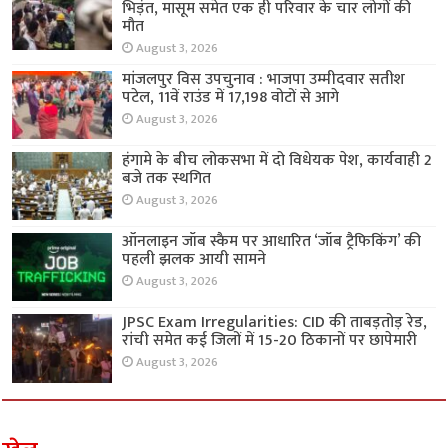
भिड़ंत, मासूम समेत एक ही परिवार के चार लोगों की
मौत
August 3, 2026
मांजलपुर विस उपचुनाव : भाजपा उम्मीदवार सतीश
पटेल, 11वें राउंड में 17,198 वोटों से आगे
August 3, 2026
हंगामे के बीच लोकसभा में दो विधेयक पेश, कार्यवाही 2
बजे तक स्थगित
August 3, 2026
ऑनलाइन जॉब स्कैम पर आधारित ‘जॉब ट्रैफिकिंग’ की
पहली झलक आयी सामने
August 3, 2026
JPSC Exam Irregularities: CID की ताबड़तोड़ रेड,
रांची समेत कई जिलों में 15-20 ठिकानों पर छापेमारी
August 3, 2026