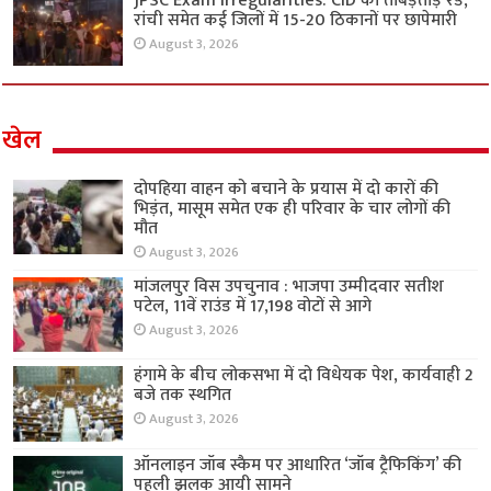
JPSC Exam Irregularities: CID की ताबड़तोड़ रेड,
रांची समेत कई जिलों में 15-20 ठिकानों पर छापेमारी
August 3, 2026
खेल
दोपहिया वाहन को बचाने के प्रयास में दो कारों की
भिड़ंत, मासूम समेत एक ही परिवार के चार लोगों की
मौत
August 3, 2026
मांजलपुर विस उपचुनाव : भाजपा उम्मीदवार सतीश
पटेल, 11वें राउंड में 17,198 वोटों से आगे
August 3, 2026
हंगामे के बीच लोकसभा में दो विधेयक पेश, कार्यवाही 2
बजे तक स्थगित
August 3, 2026
ऑनलाइन जॉब स्कैम पर आधारित ‘जॉब ट्रैफिकिंग’ की
पहली झलक आयी सामने