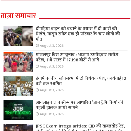
ताज़ा समाचार
दोपहिया वाहन को बचाने के प्रयास में दो कारों की
भिड़ंत, मासूम समेत एक ही परिवार के चार लोगों की
मौत
August 3, 2026
मांजलपुर विस उपचुनाव : भाजपा उम्मीदवार सतीश
पटेल, 11वें राउंड में 17,198 वोटों से आगे
August 3, 2026
हंगामे के बीच लोकसभा में दो विधेयक पेश, कार्यवाही 2
बजे तक स्थगित
August 3, 2026
ऑनलाइन जॉब स्कैम पर आधारित ‘जॉब ट्रैफिकिंग’ की
पहली झलक आयी सामने
August 3, 2026
JPSC Exam Irregularities: CID की ताबड़तोड़ रेड,