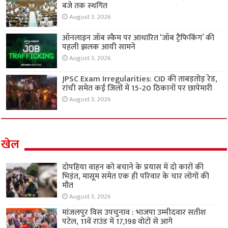
बजे तक स्थगित
August 3, 2026
ऑनलाइन जॉब स्कैम पर आधारित ‘जॉब ट्रैफिकिंग’ की
पहली झलक आयी सामने
August 3, 2026
JPSC Exam Irregularities: CID की ताबड़तोड़ रेड,
रांची समेत कई जिलों में 15-20 ठिकानों पर छापेमारी
August 3, 2026
खेल
दोपहिया वाहन को बचाने के प्रयास में दो कारों की
भिड़ंत, मासूम समेत एक ही परिवार के चार लोगों की
मौत
August 3, 2026
मांजलपुर विस उपचुनाव : भाजपा उम्मीदवार सतीश
पटेल, 11वें राउंड में 17,198 वोटों से आगे