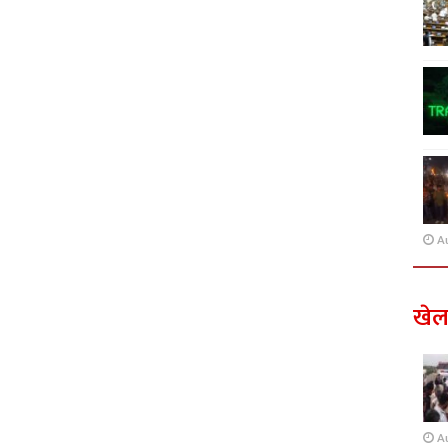
A
खे
A