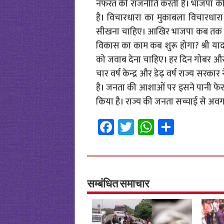
नफरत की राजनीति करती है। भाजपा की स
है। विचारधारा का मुकाबला विचारधा
सीखना चाहिए। आखिर भाजपा कब तक नाम 
विकास का काम कब शुरू होगा? श्री य
को जवाब देना चाहिए। हर दिन गोबर और
चार वर्ष केन्द्र और डेढ़ वर्ष राज्य स
है। जनता की आशाओं पर इसने पानी फेरा 
किया है। राज्य की जनता सच्चाई से अव
Fa
T
W
S
ce
wi
h
h
b
tt
at
ar
o
er
sA
e
o
p
सम्बंधित समाचार
k
p