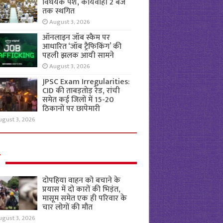
विधेयक पेश, कार्यवाही 2 बजे
तक स्थगित
August 3, 2026
ऑनलाइन जॉब स्कैम पर
आधारित ‘जॉब ट्रैफिकिंग’ की
पहली झलक आयी सामने
August 3, 2026
JPSC Exam Irregularities:
CID की ताबड़तोड़ रेड, रांची
समेत कई जिलों में 15-20
ठिकानों पर छापेमारी
ugust 3, 2026
ल
दोपहिया वाहन को बचाने के
प्रयास में दो कारों की भिड़ंत,
मासूम समेत एक ही परिवार के
चार लोगों की मौत
ugust 3, 2026