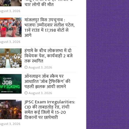
चार लोगों की मौत
ugust 3, 2026
मांजलपुर विस उपचुनाव :
भाजपा उम्मीदवार सतीश पटेल,
11वें राउंड में 17,198 वोटों से
आगे
ugust 3, 2026
हंगामे के बीच लोकसभा में दो
विधेयक पेश, कार्यवाही 2 बजे
तक स्थगित
August 3, 2026
ऑनलाइन जॉब स्कैम पर
आधारित ‘जॉब ट्रैफिकिंग’ की
पहली झलक आयी सामने
August 3, 2026
JPSC Exam Irregularities:
CID की ताबड़तोड़ रेड, रांची
समेत कई जिलों में 15-20
ठिकानों पर छापेमारी
ugust 3, 2026