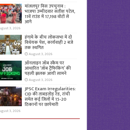
मांजलपुर विस उपचुनाव :
भाजपा उम्मीदवार सतीश पटेल,
11वें राउंड में 17,198 वोटों से
आगे
ugust 3, 2026
हंगामे के बीच लोकसभा में दो
विधेयक पेश, कार्यवाही 2 बजे
तक स्थगित
August 3, 2026
ऑनलाइन जॉब स्कैम पर
आधारित ‘जॉब ट्रैफिकिंग’ की
पहली झलक आयी सामने
August 3, 2026
JPSC Exam Irregularities:
CID की ताबड़तोड़ रेड, रांची
समेत कई जिलों में 15-20
ठिकानों पर छापेमारी
ugust 3, 2026