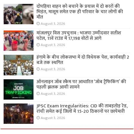
दोपहिया वाहन को बचाने के प्रयास में दो कारों की
भिड़ंत, मासूम समेत एक ही परिवार के चार लोगों की
मौत
August 3, 2026
मांजलपुर विस उपचुनाव : भाजपा उम्मीदवार सतीश
पटेल, 11वें राउंड में 17,198 वोटों से आगे
August 3, 2026
हंगामे के बीच लोकसभा में दो विधेयक पेश, कार्यवाही 2
बजे तक स्थगित
August 3, 2026
ऑनलाइन जॉब स्कैम पर आधारित ‘जॉब ट्रैफिकिंग’ की
पहली झलक आयी सामने
August 3, 2026
JPSC Exam Irregularities: CID की ताबड़तोड़ रेड,
रांची समेत कई जिलों में 15-20 ठिकानों पर छापेमारी
August 3, 2026