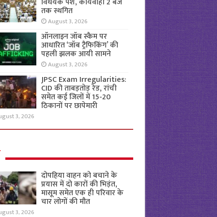
विधेयक पेश, कार्यवाही 2 बजे
तक स्थगित
August 3, 2026
ऑनलाइन जॉब स्कैम पर
आधारित ‘जॉब ट्रैफिकिंग’ की
पहली झलक आयी सामने
August 3, 2026
JPSC Exam Irregularities:
CID की ताबड़तोड़ रेड, रांची
समेत कई जिलों में 15-20
ठिकानों पर छापेमारी
ugust 3, 2026
ल
दोपहिया वाहन को बचाने के
प्रयास में दो कारों की भिड़ंत,
मासूम समेत एक ही परिवार के
चार लोगों की मौत
ugust 3, 2026