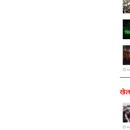
A
खे
A