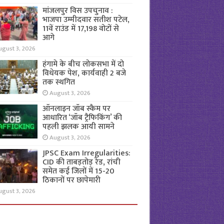
मांजलपुर विस उपचुनाव :
भाजपा उम्मीदवार सतीश पटेल,
11वें राउंड में 17,198 वोटों से
आगे
ugust 3, 2026
हंगामे के बीच लोकसभा में दो
विधेयक पेश, कार्यवाही 2 बजे
तक स्थगित
August 3, 2026
ऑनलाइन जॉब स्कैम पर
आधारित ‘जॉब ट्रैफिकिंग’ की
पहली झलक आयी सामने
August 3, 2026
JPSC Exam Irregularities:
CID की ताबड़तोड़ रेड, रांची
समेत कई जिलों में 15-20
ठिकानों पर छापेमारी
ugust 3, 2026