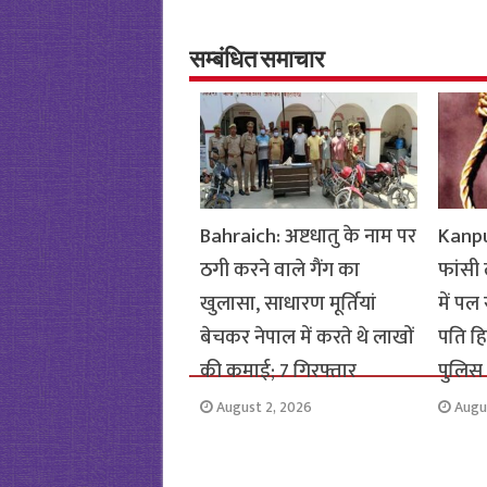
b
tt
at
ar
o
er
sA
e
o
p
सम्बंधित समाचार
k
p
Bahraich: अष्टधातु के नाम पर
Kanpur
ठगी करने वाले गैंग का
फांसी
खुलासा, साधारण मूर्तियां
में पल
बेचकर नेपाल में करते थे लाखों
पति हिर
की कमाई; 7 गिरफ्तार
पुलिस
August 2, 2026
Augu