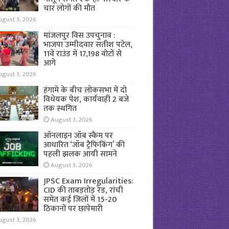
चार लोगों की मौत
ugust 3, 2026
मांजलपुर विस उपचुनाव :
भाजपा उम्मीदवार सतीश पटेल,
11वें राउंड में 17,198 वोटों से
आगे
ugust 3, 2026
हंगामे के बीच लोकसभा में दो
विधेयक पेश, कार्यवाही 2 बजे
तक स्थगित
August 3, 2026
ऑनलाइन जॉब स्कैम पर
आधारित ‘जॉब ट्रैफिकिंग’ की
पहली झलक आयी सामने
August 3, 2026
JPSC Exam Irregularities:
CID की ताबड़तोड़ रेड, रांची
समेत कई जिलों में 15-20
ठिकानों पर छापेमारी
ugust 3, 2026