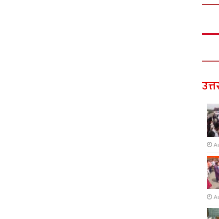
उत्त
A
A