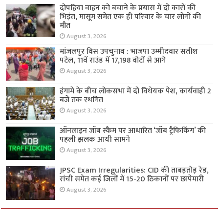
दोपहिया वाहन को बचाने के प्रयास में दो कारों की
भिड़ंत, मासूम समेत एक ही परिवार के चार लोगों की
मौत
August 3, 2026
मांजलपुर विस उपचुनाव : भाजपा उम्मीदवार सतीश
पटेल, 11वें राउंड में 17,198 वोटों से आगे
August 3, 2026
हंगामे के बीच लोकसभा में दो विधेयक पेश, कार्यवाही 2
बजे तक स्थगित
August 3, 2026
ऑनलाइन जॉब स्कैम पर आधारित ‘जॉब ट्रैफिकिंग’ की
पहली झलक आयी सामने
August 3, 2026
JPSC Exam Irregularities: CID की ताबड़तोड़ रेड,
रांची समेत कई जिलों में 15-20 ठिकानों पर छापेमारी
August 3, 2026