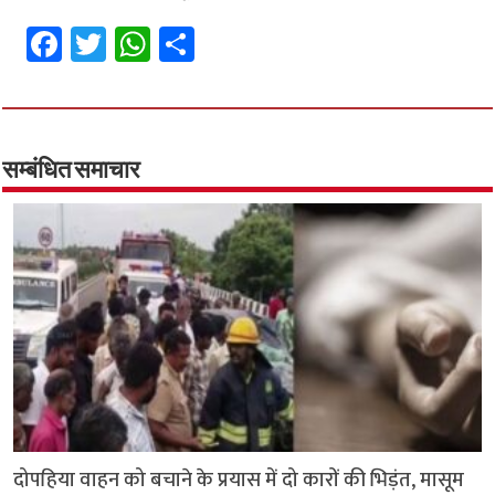
Fa
T
W
S
ce
wi
h
h
b
tt
at
ar
o
er
sA
e
o
p
सम्बंधित समाचार
k
p
दोपहिया वाहन को बचाने के प्रयास में दो कारों की भिड़ंत, मासूम