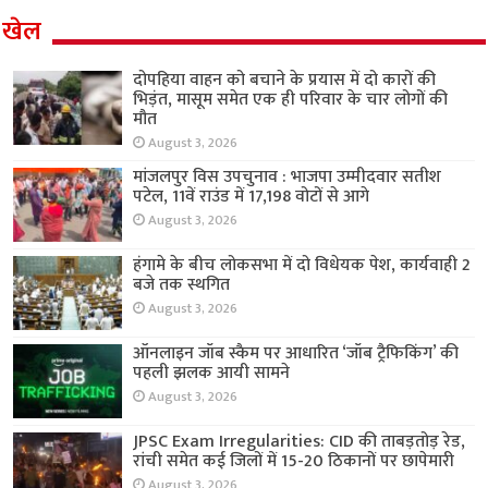
खेल
दोपहिया वाहन को बचाने के प्रयास में दो कारों की
भिड़ंत, मासूम समेत एक ही परिवार के चार लोगों की
मौत
August 3, 2026
मांजलपुर विस उपचुनाव : भाजपा उम्मीदवार सतीश
पटेल, 11वें राउंड में 17,198 वोटों से आगे
August 3, 2026
हंगामे के बीच लोकसभा में दो विधेयक पेश, कार्यवाही 2
बजे तक स्थगित
August 3, 2026
ऑनलाइन जॉब स्कैम पर आधारित ‘जॉब ट्रैफिकिंग’ की
पहली झलक आयी सामने
August 3, 2026
JPSC Exam Irregularities: CID की ताबड़तोड़ रेड,
रांची समेत कई जिलों में 15-20 ठिकानों पर छापेमारी
August 3, 2026