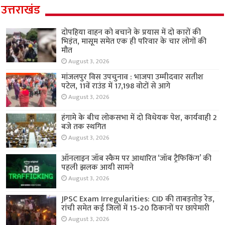
उत्तराखंड
दोपहिया वाहन को बचाने के प्रयास में दो कारों की
भिड़ंत, मासूम समेत एक ही परिवार के चार लोगों की
मौत
August 3, 2026
मांजलपुर विस उपचुनाव : भाजपा उम्मीदवार सतीश
पटेल, 11वें राउंड में 17,198 वोटों से आगे
August 3, 2026
हंगामे के बीच लोकसभा में दो विधेयक पेश, कार्यवाही 2
बजे तक स्थगित
August 3, 2026
ऑनलाइन जॉब स्कैम पर आधारित ‘जॉब ट्रैफिकिंग’ की
पहली झलक आयी सामने
August 3, 2026
JPSC Exam Irregularities: CID की ताबड़तोड़ रेड,
रांची समेत कई जिलों में 15-20 ठिकानों पर छापेमारी
August 3, 2026