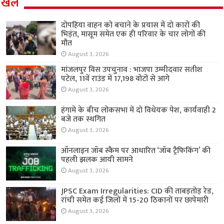
खेल
दोपहिया वाहन को बचाने के प्रयास में दो कारों की
भिड़ंत, मासूम समेत एक ही परिवार के चार लोगों की
मौत
August 3, 2026
मांजलपुर विस उपचुनाव : भाजपा उम्मीदवार सतीश
पटेल, 11वें राउंड में 17,198 वोटों से आगे
August 3, 2026
हंगामे के बीच लोकसभा में दो विधेयक पेश, कार्यवाही 2
बजे तक स्थगित
August 3, 2026
ऑनलाइन जॉब स्कैम पर आधारित ‘जॉब ट्रैफिकिंग’ की
पहली झलक आयी सामने
August 3, 2026
JPSC Exam Irregularities: CID की ताबड़तोड़ रेड,
रांची समेत कई जिलों में 15-20 ठिकानों पर छापेमारी
August 3, 2026