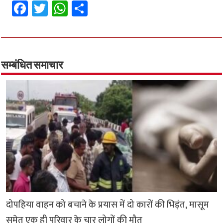
Fa
T
W
S
ce
wi
h
h
b
tt
at
ar
o
er
sA
e
o
p
सम्बंधित समाचार
k
p
दोपहिया वाहन को बचाने के प्रयास में दो कारों की भिड़ंत, मासूम
समेत एक ही परिवार के चार लोगों की मौत