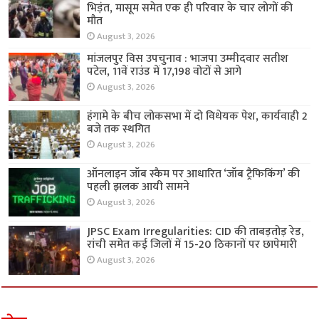
भिड़ंत, मासूम समेत एक ही परिवार के चार लोगों की
मौत
August 3, 2026
मांजलपुर विस उपचुनाव : भाजपा उम्मीदवार सतीश
पटेल, 11वें राउंड में 17,198 वोटों से आगे
August 3, 2026
हंगामे के बीच लोकसभा में दो विधेयक पेश, कार्यवाही 2
बजे तक स्थगित
August 3, 2026
ऑनलाइन जॉब स्कैम पर आधारित ‘जॉब ट्रैफिकिंग’ की
पहली झलक आयी सामने
August 3, 2026
JPSC Exam Irregularities: CID की ताबड़तोड़ रेड,
रांची समेत कई जिलों में 15-20 ठिकानों पर छापेमारी
August 3, 2026