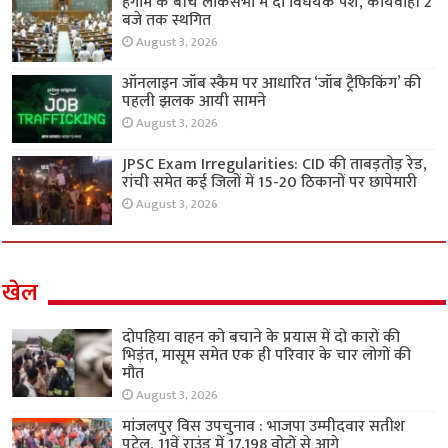
हंगामे के बीच लोकसभा में दो विधेयक पेश, कार्यवाही 2
बजे तक स्थगित
August 3, 2026
ऑनलाइन जॉब स्कैम पर आधारित ‘जॉब ट्रैफिकिंग’ की
पहली झलक आयी सामने
August 3, 2026
JPSC Exam Irregularities: CID की ताबड़तोड़ रेड,
रांची समेत कई जिलों में 15-20 ठिकानों पर छापेमारी
August 3, 2026
खेल
दोपहिया वाहन को बचाने के प्रयास में दो कारों की
भिड़ंत, मासूम समेत एक ही परिवार के चार लोगों की
मौत
August 3, 2026
मांजलपुर विस उपचुनाव : भाजपा उम्मीदवार सतीश
पटेल, 11वें राउंड में 17,198 वोटों से आगे