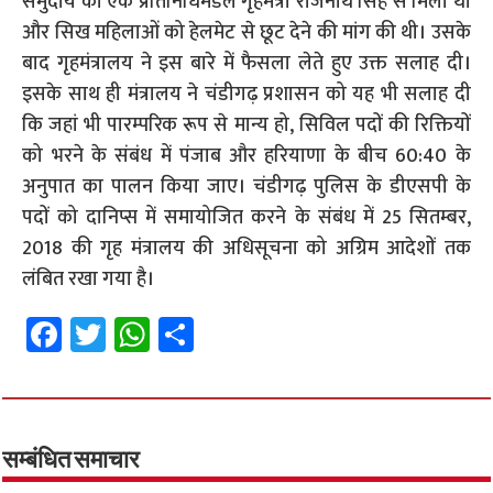
समुदाय का एक प्रतिनिधिमंडल गृहमंत्री राजनाथ सिंह से मिला था
और सिख महिलाओं को हेलमेट से छूट देने की मांग की थी। उसके
बाद गृहमंत्रालय ने इस बारे में फैसला लेते हुए उक्त सलाह दी।
इसके साथ ही मंत्रालय ने चंडीगढ़ प्रशासन को यह भी सलाह दी
कि जहां भी पारम्परिक रूप से मान्य हो, सिविल पदों की रिक्तियों
को भरने के संबंध में पंजाब और हरियाणा के बीच 60:40 के
अनुपात का पालन किया जाए। चंडीगढ़ पुलिस के डीएसपी के
पदों को दानिप्स में समायोजित करने के संबंध में 25 सितम्बर,
2018 की गृह मंत्रालय की अधिसूचना को अग्रिम आदेशों तक
लंबित रखा गया है।
Fa
T
W
S
ce
wi
h
h
b
tt
at
ar
o
er
sA
e
o
p
सम्बंधित समाचार