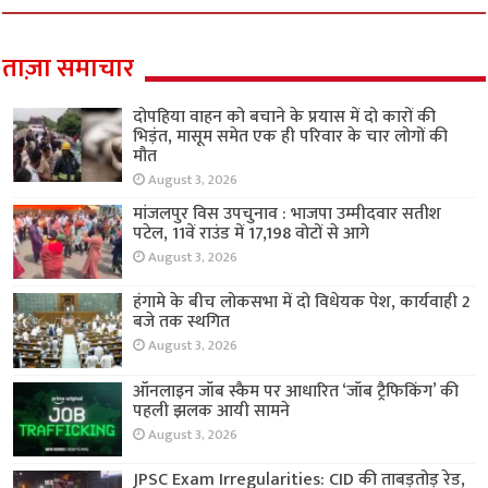
ताज़ा समाचार
दोपहिया वाहन को बचाने के प्रयास में दो कारों की
भिड़ंत, मासूम समेत एक ही परिवार के चार लोगों की
मौत
August 3, 2026
मांजलपुर विस उपचुनाव : भाजपा उम्मीदवार सतीश
पटेल, 11वें राउंड में 17,198 वोटों से आगे
August 3, 2026
हंगामे के बीच लोकसभा में दो विधेयक पेश, कार्यवाही 2
बजे तक स्थगित
August 3, 2026
ऑनलाइन जॉब स्कैम पर आधारित ‘जॉब ट्रैफिकिंग’ की
पहली झलक आयी सामने
August 3, 2026
JPSC Exam Irregularities: CID की ताबड़तोड़ रेड,