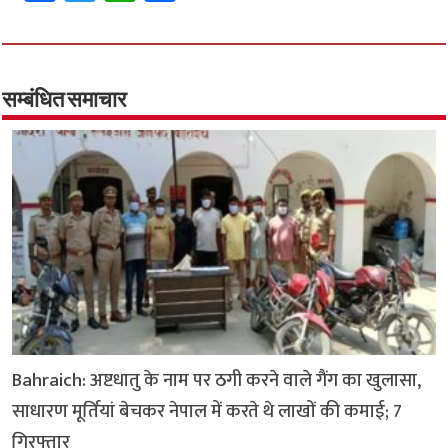
ce
wi
h
h
b
tt
at
ar
o
er
sA
e
o
p
सम्बंधित समाचार
k
p
Bahraich: अष्टधातु के नाम पर ठगी करने वाले गैंग का खुलासा,
साधारण मूर्तियां बेचकर नेपाल में करते थे लाखों की कमाई; 7
गिरफ्तार