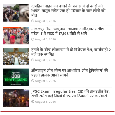
दोपहिया वाहन को बचाने के प्रयास में दो कारों की
भिड़ंत, मासूम समेत एक ही परिवार के चार लोगों की
मौत
August 3, 2026
मांजलपुर विस उपचुनाव : भाजपा उम्मीदवार सतीश
पटेल, 11वें राउंड में 17,198 वोटों से आगे
August 3, 2026
हंगामे के बीच लोकसभा में दो विधेयक पेश, कार्यवाही 2
बजे तक स्थगित
August 3, 2026
ऑनलाइन जॉब स्कैम पर आधारित ‘जॉब ट्रैफिकिंग’ की
पहली झलक आयी सामने
August 3, 2026
JPSC Exam Irregularities: CID की ताबड़तोड़ रेड,
रांची समेत कई जिलों में 15-20 ठिकानों पर छापेमारी
August 3, 2026