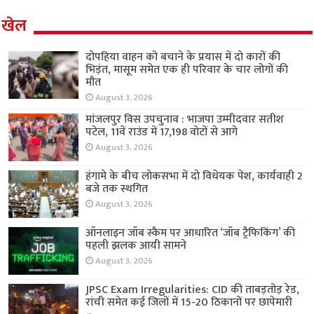
खेल
दोपहिया वाहन को बचाने के प्रयास में दो कारों की
भिड़ंत, मासूम समेत एक ही परिवार के चार लोगों की
मौत
August 3, 2026
मांजलपुर विस उपचुनाव : भाजपा उम्मीदवार सतीश
पटेल, 11वें राउंड में 17,198 वोटों से आगे
August 3, 2026
हंगामे के बीच लोकसभा में दो विधेयक पेश, कार्यवाही 2
बजे तक स्थगित
August 3, 2026
ऑनलाइन जॉब स्कैम पर आधारित ‘जॉब ट्रैफिकिंग’ की
पहली झलक आयी सामने
August 3, 2026
JPSC Exam Irregularities: CID की ताबड़तोड़ रेड,
रांची समेत कई जिलों में 15-20 ठिकानों पर छापेमारी